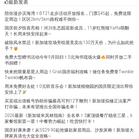
最新发表
陪你漫步滨海湾！BT21走步活动开放报名，门票$45起，免费送限
定周边！区区2km/5km路程难不倒你~
国庆前夕惊喜亮相！河川生态园迎新成员，11岁红熊猫Yaffa萌翻
天！长周末快安排起来~
破除风水禁忌！新加坡坟场旁组屋竟卖出130万天价，为什么如此抢
手？
免费大型赠书活动今年9月回归！0元淘书现场火爆
同时开放二手
书捐赠！
快来抢限量星星人周边！Grab国庆福利攻略！做任务免费拿Twinkle
Twinkle帆布袋~
周末免费好去处！0元听音乐会！新加坡植物园的国庆限定演出帮你
安排上了
买卖或出借账号协助诈骗最高可判12下鞭刑！新加坡拟修正法案严
打诈骗，未来有望推出全国诈骗名单！
2026最新《新加坡米其林指南》全名单！3家顶级餐厅稳坐三星，6
家餐馆新晋一星！中餐势力崛起！吃货快打卡！
国庆好康来袭！从S$29.90起抢爆款家居用品、沙发床褥！新加坡大
牌家具清仓大促全攻略~