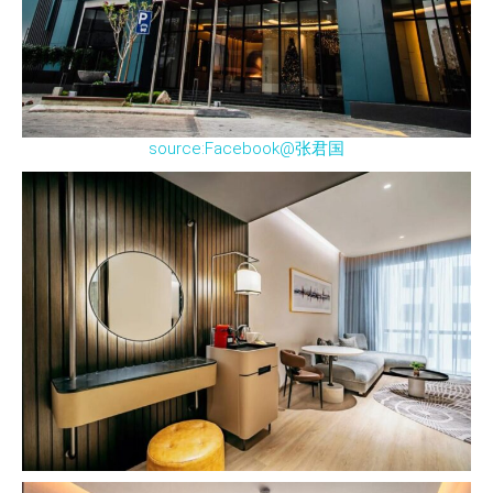
source:Facebook@张君国