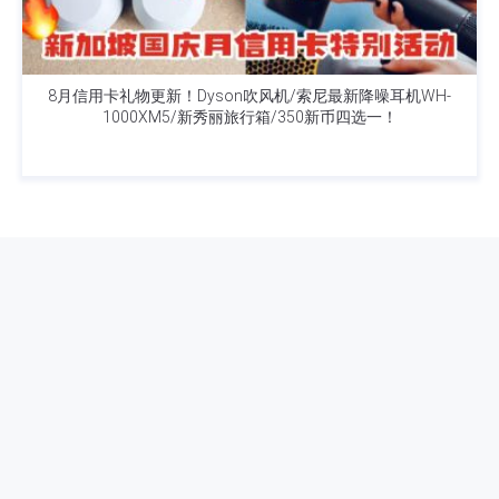
8月信用卡礼物更新！Dyson吹风机/索尼最新降噪耳机WH-
1000XM5/新秀丽旅行箱/350新币四选一！