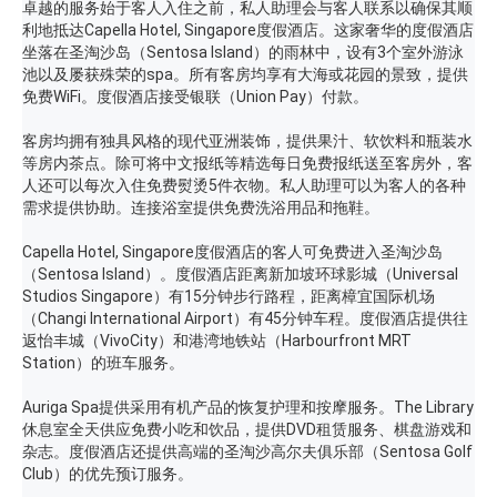
卓越的服务始于客人入住之前，私人助理会与客人联系以确保其顺
利地抵达Capella Hotel, Singapore度假酒店。这家奢华的度假酒店
坐落在圣淘沙岛（Sentosa Island）的雨林中，设有3个室外游泳
池以及屡获殊荣的spa。所有客房均享有大海或花园的景致，提供
免费WiFi。度假酒店接受银联（Union Pay）付款。
客房均拥有独具风格的现代亚洲装饰，提供果汁、软饮料和瓶装水
等房内茶点。除可将中文报纸等精选每日免费报纸送至客房外，客
人还可以每次入住免费熨烫5件衣物。私人助理可以为客人的各种
需求提供协助。连接浴室提供免费洗浴用品和拖鞋。
Capella Hotel, Singapore度假酒店的客人可免费进入圣淘沙岛
（Sentosa Island）。度假酒店距离新加坡环球影城（Universal
Studios Singapore）有15分钟步行路程，距离樟宜国际机场
（Changi International Airport）有45分钟车程。度假酒店提供往
返怡丰城（VivoCity）和港湾地铁站（Harbourfront MRT
Station）的班车服务。
Auriga Spa提供采用有机产品的恢复护理和按摩服务。The Library
休息室全天供应免费小吃和饮品，提供DVD租赁服务、棋盘游戏和
杂志。度假酒店还提供高端的圣淘沙高尔夫俱乐部（Sentosa Golf
Club）的优先预订服务。