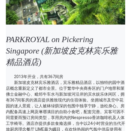
PARKROYAL on Pickering
Singapore (新加坡皮克林宾乐雅
精品酒店)
2013年开业，共有367间房
新加坡皮克林宾乐雅酒店，宾乐雅精品酒店，以独特的园中酒
店概念重新定义了都市全景。位于繁华中央商务区的门户地带和莱
佛士金融中心、毗邻牛车水与新加坡河沿岸的滨水娱乐休闲区，拥
有367间客房的酒店提供雅致现代的住宿体验。坐拥城市及空中花
园的迷人景观，让人被林绿荫深的包围中独享宁静，放松身心。房
内配备高速上网及琳瑯满目的自助小食吧，配套完善。宾客可因不
同需要而预订房间类型，享用房内的Nespresso香浓咖啡机及人体
工学椅等。酒店亦提供多款食飨选择，当中以24小时营业的当代开
放厨房理念餐厅 LIME最为瞩目，在欢快热闹的气氛中供应使用有