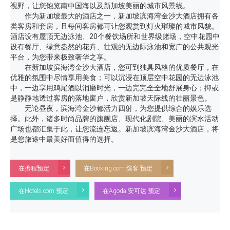
视野，让您饱览南中国海以及新加坡美丽的城市风景线。
作为新加坡最大的酒店之一，新加坡滨海湾金沙大酒店拥有各
类客房和套房，且每间客房都可让您观赏到灯火璀璨的城市风貌。
酒店设有屋顶无边泳池、20个餐饮场所和世界级赌场，空中花园中
设有餐厅、绿意盎然的花卉、壮观的无边际泳池和宽广的公共观光
平台，为您带来极致奢华之享。
在新加坡滨海湾金沙大酒店，您可到独具风格的优质餐厅，在
优雅的氛围中尽情享用美食；可以沉浸在顶层空中花园的无边泳池
中，一边享用鸡尾酒以消磨时光，一边完完全全地舒展身心；抑或
是静静地透过客房的落地窗户，欣赏新加坡天际线的壮丽景色。
无论昼夜，滨海湾金沙都活力四射，为您提供综合的娱乐选
择。此外，诸多时尚品牌的旗舰店、现代化剧院、美丽的滨水活动
广场也都汇集于此，让您流连忘返。新加坡滨海湾金沙大酒店，将
是您旅途中最美好而值得的选择。
在携程预定
在Booking.com 缤客 预定
在Hotels.com 预定
在Agoda 安可达 预定