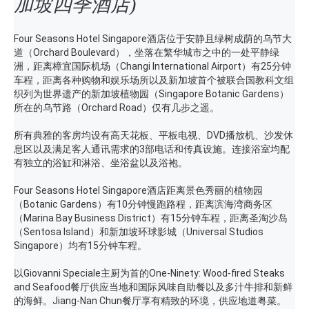
加坡四季酒店)
Four Seasons Hotel Singapore酒店位于安静且绿树成荫的乌节大
道（Orchard Boulevard），坐落在繁华城市之中的一处平静绿
洲，距离樟宜国际机场（Changi International Airport）有25分钟
车程，距离各种购物和娱乐场所以及新加坡首个被联合国教科文组
织列为世界遗产的新加坡植物园（Singapore Botanic Gardens）
所在的乌节路（Orchard Road）仅有几步之遥。
所有典雅的客房均设有高天花板、平板电视、DVD播放机、沙发休
息区以及满足客人通讯需求的3部电话和传真设施。连接浴室均配
有独立的浴缸和淋浴、坐浴盆以及浴袍。
Four Seasons Hotel Singapore酒店距离景色秀丽的植物园
（Botanic Gardens）有10分钟慢跑路程，距离滨海湾商务区
（Marina Bay Business District）有15分钟车程，距离圣淘沙岛
（Sentosa Island）和新加坡环球影城（Universal Studios
Singapore）均有15分钟车程。
以Giovanni Speciale主厨为首的One-Ninety: Wood-fired Steaks
and Seafood餐厅供应当地和国际风味自助餐以及多汁牛排和新鲜
的海鲜。Jiang-Nan Chun餐厅享有精致的环境，供应地道粤菜。