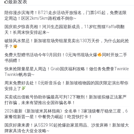
最新发表
陪你漫步滨海湾！BT21走步活动开放报名，门票$45起，免费送限
定周边！区区2km/5km路程难不倒你~
国庆前夕惊喜亮相！河川生态园迎新成员，11岁红熊猫Yaffa萌翻
天！长周末快安排起来~
破除风水禁忌！新加坡坟场旁组屋竟卖出130万天价，为什么如此抢
手？
免费大型赠书活动今年9月回归！0元淘书现场火爆
同时开放二手
书捐赠！
快来抢限量星星人周边！Grab国庆福利攻略！做任务免费拿Twinkle
Twinkle帆布袋~
周末免费好去处！0元听音乐会！新加坡植物园的国庆限定演出帮你
安排上了
买卖或出借账号协助诈骗最高可判12下鞭刑！新加坡拟修正法案严
打诈骗，未来有望推出全国诈骗名单！
2026最新《新加坡米其林指南》全名单！3家顶级餐厅稳坐三星，6
家餐馆新晋一星！中餐势力崛起！吃货快打卡！
国庆好康来袭！从S$29.90起抢爆款家居用品、沙发床褥！新加坡大
牌家具清仓大促全攻略~