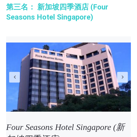
第三名： 新加坡四季酒店 (Four
Seasons Hotel Singapore)
Previous
N
Four Seasons Hotel Singapore (新