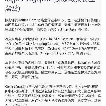
酒店)
标志性的Raffles Hotel酒店坐落在市中心，位于经过翻修的美丽的
殖民风格建筑内，提供休闲的度假环境。豪华的酒店设有14个餐饮
场所和1个购物商场。酒店接受银联（Union Pay）卡付款。
酒店距离市政厅地铁站（City Hall MRT Station）和莱佛士城购物
中心（Raffles City Shopping Centre）有5分钟的步行路程，距离
著名的城市购物中心乌节路（Orchard）仅有10分钟的火车车程，
距离新加坡摩天观景轮（Singapore Flyer）有7分钟的车程。
套房拥有宽敞的内部空间，装饰以古式家具陈设、精致的东方地毯
和柚木地板，提供免费WiFi、阳台、可收看国际和中文频道的有线
电视以及独立的用餐区、卧室和更衣区。连接浴室提供免费洗浴用
品、牙刷、牙膏和拖鞋。
Raffles Spa水疗中心提供舒适的身体护理服务。客人还可以在健
身中心锻炼身体。其他设施包括维多利亚风格的剧院，那里可以举
办演出。酒店提供24小时管家服务，设有带酒吧的室外游泳池，客
人可以尽享奢华。友好的工作人员精通多种语言，包括英语、马来
语、汉语和日语。