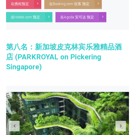
在携程预定
在Booking.com 缤客 预定
在Hotels.com 预定
在Agoda 安可达 预定
第八名：新加坡皮克林宾乐雅精品酒
店 (PARKROYAL on Pickering
Singapore)
Previous
N