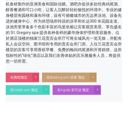
机食材製作的亚洲美食和国际佳餚。酒吧亦提供多款经典鸡尾酒、
醇香餐酒和可口小吃，让客人沉醉於轻松愉悦的环境中。专设的健
身楼层有园林和瀑布环绕，设有可俯瞰城市的无边界泳池、设备先
进的健身中心、作为休憩场所特设的凉亭和长达300 米花园走道。
泳池旁更準备多个色彩丰富的鸟笼坐厢让宾客观赏美景。享负盛名
的 St. Gregory spa 提供各种各样的豪华身体护理和美容服务。位
於酒店顶楼的独家兰花贵宾会所厅可将全城风光一览无馀，并配有
私人会议空间、图书馆和专用的贵宾会所门房。入住兰花贵宾会所
楼层的宾客可享用香槟早餐、免费的晚间鸡尾酒和开胃糕饼。这所
指标性的“绿化”酒店以及我们友善体贴的宾乐雅服务人员，将提供
您一切所需。
在携程预定
在Booking.com 缤客 预定
在Hotels.com 预定
在Agoda 安可达 预定