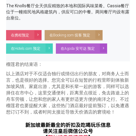
The Knolls餐厅全天供应精致的本地和国际风味菜肴。Cassia餐厅
位于一幢殖民地风格建筑内，供应可口的中餐。两间餐厅均设有露
台座位。
在携程预定
在Booking.com 缤客 预定
在Hotels.com 预定
在Agoda 安可达 预定
榴莲君的结束语：
以上酒店对于不仅适合独行或情侣出行的朋友，对商务人士而
言，也是很好的选择。您完全可以在短暂的行程里即刻体验新
加坡风情。家庭出游，尤其是和长辈一起的游客，同样可以选
择住在市中心，这里交通便利，距离景点很近，免去路途上的
舟车劳顿，让您和您的家人有更舒适更方便的南洋之行。不过
榴莲君也要提醒大家，这些热门酒店最好提前预订，以免遭遇
想订订不到，或者时间太接近导致天价酒店的窘境哈！