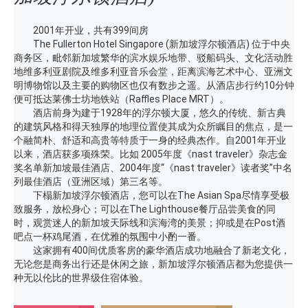
2001年开业，共有399间房
The Fullerton Hotel Singapore (新加坡浮尔顿酒店) 位于中央
商务区，毗邻新加坡繁华的滨水娱乐地带、驳船码头、文化活动胜
地维多利亚剧院及维多利亚音乐会堂，距离滨海艺术中心、亚洲文
明博物馆以及主要的购物区也仅有数步之遥。从酒店步行约10分钟
便可抵达莱佛士坊地铁站（Raffles Place MRT）。
酒店前身为建于1928年的浮尔顿大厦，悠久的传统、新古典
的建筑风格和得天独厚的地理位置使其成为众所瞩目的焦点，是一
个融简朴、舒适和高贵等特质于一身的经典杰作。自2001年开业
以来，酒店获多项殊荣。比如 2005年度《nast traveler》杂志金
奖名单新加坡最佳酒店、2004年度“《nast traveler》读者奖”中名
列最佳酒店（亚洲区域）第三名等。
下榻新加坡浮尔顿酒店，您可以在The Asian Spa尽情享受极
致服务，放松身心；可以在The Lighthouse餐厅品尝美食的同
时，观赏迷人的新加坡天际线和滨海湾的美景；抑或是在Post酒
吧点一杯鸡尾酒，在优雅的氛围中小酌一番。
这家拥有400间优质客房的豪华酒店成功地融合了新老文化，
无论您是商务出行还是休闲之旅，新加坡浮尔顿酒店都为您提供一
种无以伦比的世界级住宿体验。