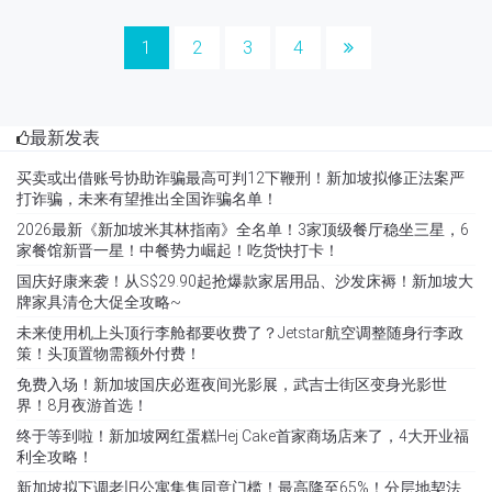
1
2
3
4
最新发表
买卖或出借账号协助诈骗最高可判12下鞭刑！新加坡拟修正法案严
打诈骗，未来有望推出全国诈骗名单！
2026最新《新加坡米其林指南》全名单！3家顶级餐厅稳坐三星，6
家餐馆新晋一星！中餐势力崛起！吃货快打卡！
国庆好康来袭！从S$29.90起抢爆款家居用品、沙发床褥！新加坡大
牌家具清仓大促全攻略~
未来使用机上头顶行李舱都要收费了？Jetstar航空调整随身行李政
策！头顶置物需额外付费！
免费入场！新加坡国庆必逛夜间光影展，武吉士街区变身光影世
界！8月夜游首选！
终于等到啦！新加坡网红蛋糕Hej Cake首家商场店来了，4大开业福
利全攻略！
新加坡拟下调老旧公寓集售同意门槛！最高降至65%！分层地契法