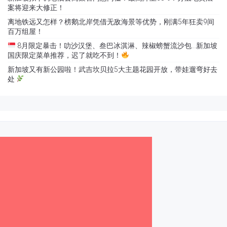
案将迎来大修正！
离地铁远又怎样？榜鹅北岸凭借无敌海景等优势，刚满5年狂卖9间
百万组屋！
8月限定暴击！叻沙汉堡、叁巴冰淇淋、辣椒螃蟹流沙包…新加坡
国庆限定菜单推荐，迟了就吃不到！
新加坡又有新公园啦！武吉坎贝拉5大主题花园开放，带娃遛弯好去
处