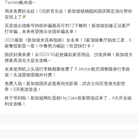
Twinkle帆布袋~
周末免费好去处！0元听音乐会！新加坡植物园的国庆限定演出帮你
安排上了
买卖或出借账号协助诈骗最高可判12下鞭刑！新加坡拟修正法案严
打诈骗，未来有望推出全国诈骗名单！
2026最新《新加坡米其林指南》全名单！3家顶级餐厅稳坐三星，6
家餐馆新晋一星！中餐势力崛起！吃货快打卡！
国庆好康来袭！从S$29.90起抢爆款家居用品、沙发床褥！新加坡大
牌家具清仓大促全攻略~
未来使用机上头顶行李舱都要收费了？Jetstar航空调整随身行李政
策！头顶置物需额外付费！
免费入场！新加坡国庆必逛夜间光影展，武吉士街区变身光影世
界！8月夜游首选！
终于等到啦！新加坡网红蛋糕Hej Cake首家商场店来了，4大开业福
利全攻略！