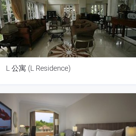
L 公寓 (L Residence)