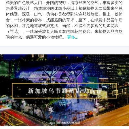
精美的白色铁艺大门，开阔的视野，清凉舒爽的空气，丰富多变的
热带景观设计，精致浪漫的休憩小品以上都是植物园给我带来的总
体感受。深吸一口气，仿佛心灵都得到洗涤那般放松。带上一份简
食，一张朴素的餐布，找能遮荫的草坪，坐下，在绿意中品尝午后
的休闲，才是地道坡式游览法。当然，不得不去参观的胡姬花园
（兰花），一睹深受坡县人民喜欢的国花的姿容。来植物园品尝悠
闲的时光，偶遇可爱的小动物吧。
更多...