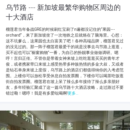
乌节路 --- 新加坡最繁华购物区周边的
十大酒店
榴莲君当年备战GRE的时候刷红宝刷了n遍都没记住的“果园---
orchard”，来了新加坡坐了一次地铁之后就烙在了脑海里。心想：
这不坑爹么，这果园也太白富美了吧！各种高端品牌，榴莲君见过
的没见过的。那一阵子榴莲君最爱干的就是没事去乌节路上逛逛，
买不起也可以“橱窗购物”一番，为自己的扮靓事业做做调研。嗯
哼！言归正传。不管你是带着女神来坡上吃吃逛逛买买的青年才
俊，或者携家带口来坡上感受热带多种族热情的多金大叔，又或者
是钻石单身来坡上度假，乌节路上的酒店们都值得纳你的入考虑范
围。上楼你可以放松享受休息自拍发票圈，下楼你可以喝茶吃饭逛
街自拍发票圈。榴莲君在坡上呆了辣么多年接待了辣么多亲朋好
友，多年经验汇聚成了这一篇乌节路十大酒店攻略，走过路过不要
错过嘞！嗯哼！我是有多爱吆喝啊!
更多...