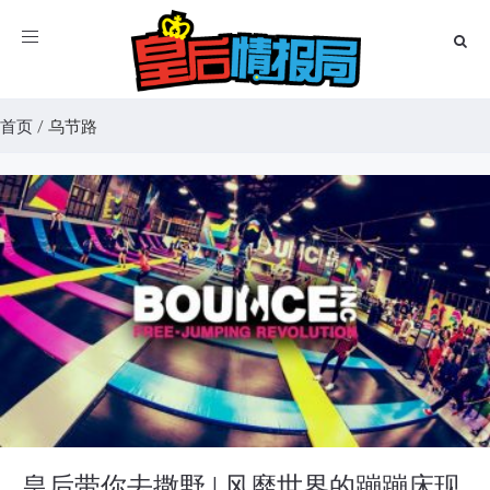
Toggle
navigation
首页
/
乌节路
皇后带你去撒野 | 风靡世界的蹦蹦床现