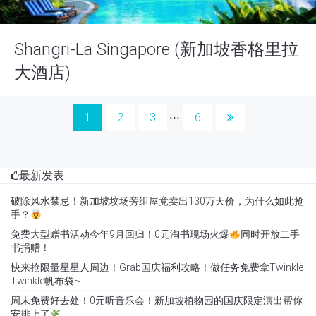
Shangri-La Singapore (新加坡香格里拉
大酒店)
1
2
3
6
⋅⋅⋅
最新发表
破除风水禁忌！新加坡坟场旁组屋竟卖出130万天价，为什么如此抢
手？
免费大型赠书活动今年9月回归！0元淘书现场火爆
同时开放二手
书捐赠！
快来抢限量星星人周边！Grab国庆福利攻略！做任务免费拿Twinkle
Twinkle帆布袋~
周末免费好去处！0元听音乐会！新加坡植物园的国庆限定演出帮你
安排上了