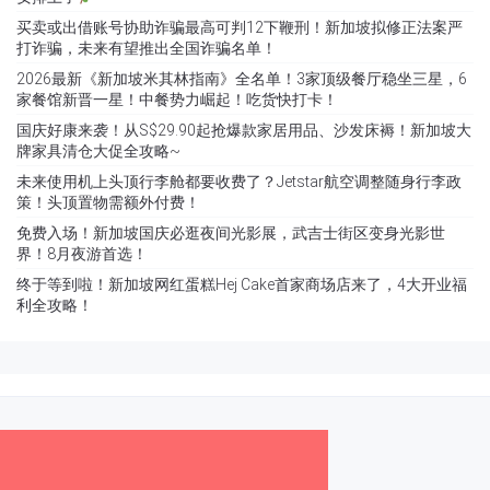
买卖或出借账号协助诈骗最高可判12下鞭刑！新加坡拟修正法案严
打诈骗，未来有望推出全国诈骗名单！
2026最新《新加坡米其林指南》全名单！3家顶级餐厅稳坐三星，6
家餐馆新晋一星！中餐势力崛起！吃货快打卡！
国庆好康来袭！从S$29.90起抢爆款家居用品、沙发床褥！新加坡大
牌家具清仓大促全攻略~
未来使用机上头顶行李舱都要收费了？Jetstar航空调整随身行李政
策！头顶置物需额外付费！
免费入场！新加坡国庆必逛夜间光影展，武吉士街区变身光影世
界！8月夜游首选！
终于等到啦！新加坡网红蛋糕Hej Cake首家商场店来了，4大开业福
利全攻略！