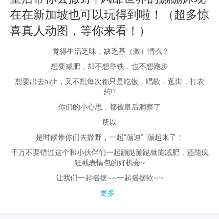
在在新加坡也可以玩得到啦！（超多惊
喜真人动图，等你来看！）
觉得生活乏味，缺乏基（激）情么⁉
想要减肥，却不想举铁，也不想跑步
想要出去high，又不想每次都只是吃饭，唱歌，逛街，打农
药⁉
你们的小心思，都被皇后洞察了
所以
是时候带你们去撒野，一起“蹦迪” 蹦起来了！
千万不要错过这个和小伙伴们一起蹦跶蹦跶就能减肥，还能疯
狂截表情包的好机会~
让我们一起摇摆~~一起摇摆欸~~
更多...