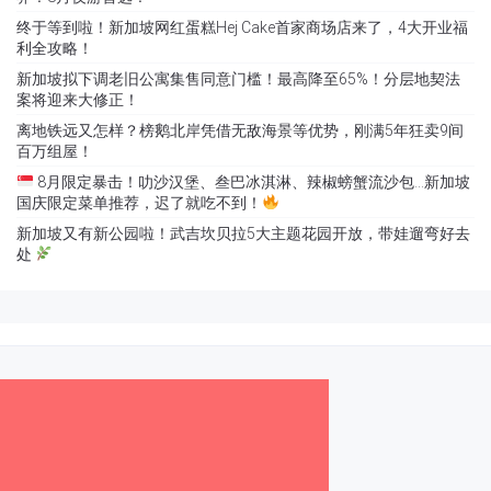
终于等到啦！新加坡网红蛋糕Hej Cake首家商场店来了，4大开业福
利全攻略！
新加坡拟下调老旧公寓集售同意门槛！最高降至65%！分层地契法
案将迎来大修正！
离地铁远又怎样？榜鹅北岸凭借无敌海景等优势，刚满5年狂卖9间
百万组屋！
8月限定暴击！叻沙汉堡、叁巴冰淇淋、辣椒螃蟹流沙包…新加坡
国庆限定菜单推荐，迟了就吃不到！
新加坡又有新公园啦！武吉坎贝拉5大主题花园开放，带娃遛弯好去
处