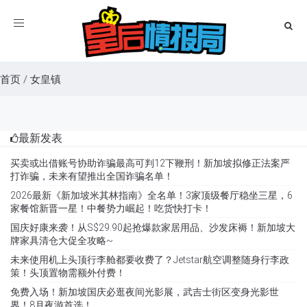
Toggle
navigation
首页
/
女皇镇
最新发表
买卖或出借账号协助诈骗最高可判12下鞭刑！新加坡拟修正法案严
打诈骗，未来有望推出全国诈骗名单！
2026最新《新加坡米其林指南》全名单！3家顶级餐厅稳坐三星，6
家餐馆新晋一星！中餐势力崛起！吃货快打卡！
国庆好康来袭！从S$29.90起抢爆款家居用品、沙发床褥！新加坡大
牌家具清仓大促全攻略~
未来使用机上头顶行李舱都要收费了？Jetstar航空调整随身行李政
策！头顶置物需额外付费！
免费入场！新加坡国庆必逛夜间光影展，武吉士街区变身光影世
界！8月夜游首选！