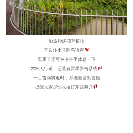
沿途种满花草植物
耳边传来阵阵鸟语声
逛累了还可在凉亭里休息一下
木板人行道上还装有雷暴警告系统
一旦雷雨将近时，系统会发出警报
提醒大家尽快收拾好东西离开