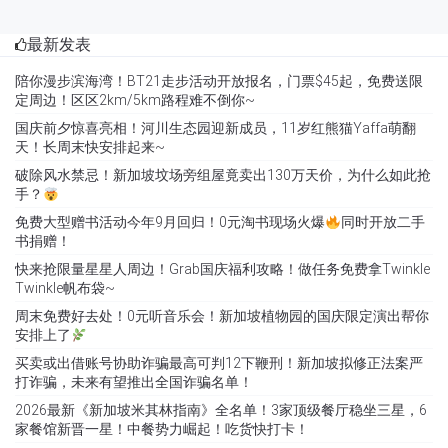
最新发表
陪你漫步滨海湾！BT21走步活动开放报名，门票$45起，免费送限
定周边！区区2km/5km路程难不倒你~
国庆前夕惊喜亮相！河川生态园迎新成员，11岁红熊猫Yaffa萌翻
天！长周末快安排起来~
破除风水禁忌！新加坡坟场旁组屋竟卖出130万天价，为什么如此抢
手？
免费大型赠书活动今年9月回归！0元淘书现场火爆
同时开放二手
书捐赠！
快来抢限量星星人周边！Grab国庆福利攻略！做任务免费拿Twinkle
Twinkle帆布袋~
周末免费好去处！0元听音乐会！新加坡植物园的国庆限定演出帮你
安排上了
买卖或出借账号协助诈骗最高可判12下鞭刑！新加坡拟修正法案严
打诈骗，未来有望推出全国诈骗名单！
2026最新《新加坡米其林指南》全名单！3家顶级餐厅稳坐三星，6
家餐馆新晋一星！中餐势力崛起！吃货快打卡！