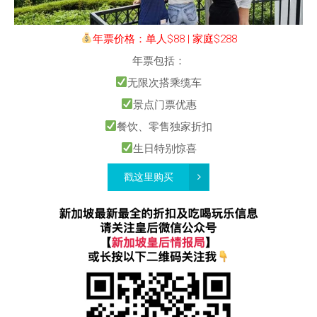
年票价格：单人$88 | 家庭$288
年票包括：
无限次搭乘缆车
景点门票优惠
餐饮、零售独家折扣
生日特别惊喜
戳这里购买