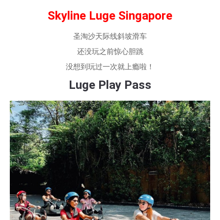
Skyline Luge Singapore
圣淘沙天际线斜坡滑车
还没玩之前惊心胆跳
没想到玩过一次就上瘾啦！
Luge Play Pass