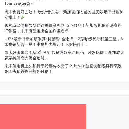
Twinkle帆布袋~
周末免费好去处！0元听音乐会！新加坡植物园的国庆限定演出帮你
安排上了
买卖或出借账号协助诈骗最高可判12下鞭刑！新加坡拟修正法案严
打诈骗，未来有望推出全国诈骗名单！
2026最新《新加坡米其林指南》全名单！3家顶级餐厅稳坐三星，6
家餐馆新晋一星！中餐势力崛起！吃货快打卡！
国庆好康来袭！从S$29.90起抢爆款家居用品、沙发床褥！新加坡大
牌家具清仓大促全攻略~
未来使用机上头顶行李舱都要收费了？Jetstar航空调整随身行李政
策！头顶置物需额外付费！