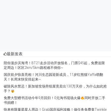
最新发表
陪你漫步滨海湾！BT21走步活动开放报名，门票$45起，免费送限
定周边！区区2km/5km路程难不倒你~
国庆前夕惊喜亮相！河川生态园迎新成员，11岁红熊猫Yaffa萌翻
天！长周末快安排起来~
破除风水禁忌！新加坡坟场旁组屋竟卖出130万天价，为什么如此抢
手？
免费大型赠书活动今年9月回归！0元淘书现场火爆
同时开放二手
书捐赠！
快来抢限量星星人周边！Grab国庆福利攻略！做任务免费拿Twinkle