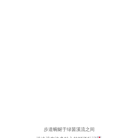
步道蜿蜒于绿茵溪流之间