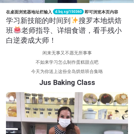
d.bq.sg/150360
在桌面浏览器地址栏输入
即可浏览本页内容
学习新技能的时间到
搜罗本地烘焙
班
老师指导、详细食谱，看手残小
白逆袭成大师！
闲来无事又不愿无所事事
不如来学习怎么制作蛋糕甜点吧
今天为你送上这份全岛烘焙班合集咯
Jus Baking Class