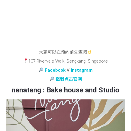
大家可以在预约前先查阅
107 Rivervale Walk, Sengkang, Singapore
Facebook
//
Instagram
戳我点击官网
nanatang : Bake house and Studio