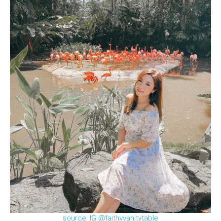
source: IG @faithyvanitytable