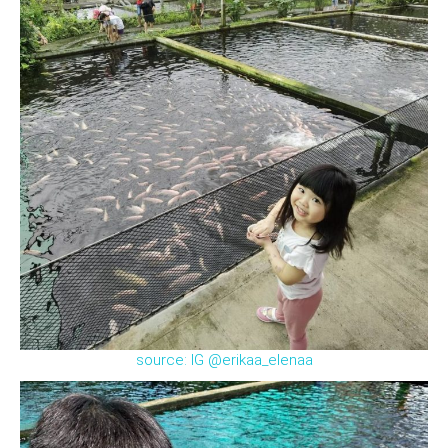
source: IG @erikaa_elenaa