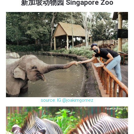
新加坡动物园 Singapore Zoo
source: IG @joakimgomez