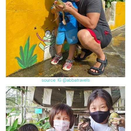
source: IG @abbatravels