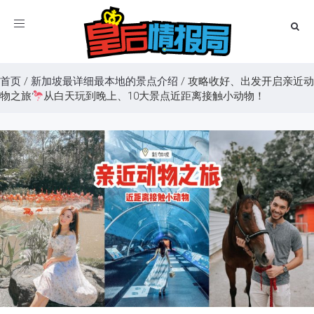
Toggle
navigation
首页
/
新加坡最详细最本地的景点介绍
/
攻略收好、出发开启亲近动
物之旅
从白天玩到晚上、10大景点近距离接触小动物！