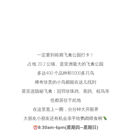
一定要到裕廊飞禽公园打卡！
占地 20.2 公顷、是亚洲最大的飞禽公园
多达400 个品种和5000多只鸟
稀奇珍贵的小鸟都能在这儿找到
甚至连隐秘飞禽：冠羽珍珠鸡、蕉鹃、椋鸟等
也都居住于此地
在这里逛上一圈，分分钟大开眼界
大朋友小朋友还有机会亲手给鹦鹉喂食咧
8:30am-6pm(星期四—星期日)