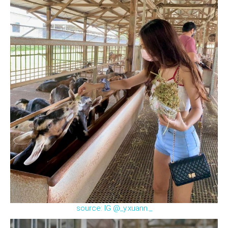
source: IG @_y.xuann._