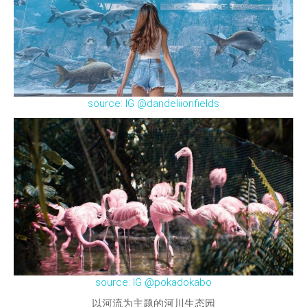
source: IG @dandeliionfields
source: IG @pokadokabo
以河流为主题的河川生态园