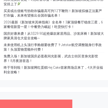
安排上了
买卖或出借账号协助诈骗最高可判12下鞭刑！新加坡拟修正法案严
打诈骗，未来有望推出全国诈骗名单！
2026最新《新加坡米其林指南》全名单！3家顶级餐厅稳坐三星，6
家餐馆新晋一星！中餐势力崛起！吃货快打卡！
国庆好康来袭！从S$29.90起抢爆款家居用品、沙发床褥！新加坡大
牌家具清仓大促全攻略~
未来使用机上头顶行李舱都要收费了？Jetstar航空调整随身行李政
策！头顶置物需额外付费！
免费入场！新加坡国庆必逛夜间光影展，武吉士街区变身光影世
界！8月夜游首选！
终于等到啦！新加坡网红蛋糕Hej Cake首家商场店来了，4大开业福
利全攻略！