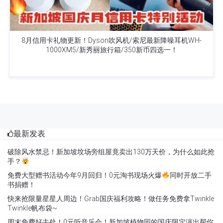
8月信用卡礼物更新！Dyson吹风机/索尼最新降噪耳机WH-
1000XM5/新秀丽旅行箱/350新币四选一！
最新发表
破除风水禁忌！新加坡坟场旁组屋竟卖出130万天价，为什么如此抢
手？
免费大型赠书活动今年9月回归！0元淘书现场火爆
同时开放二手
书捐赠！
快来抢限量星星人周边！Grab国庆福利攻略！做任务免费拿Twinkle
Twinkle帆布袋~
周末免费好去处！0元听音乐会！新加坡植物园的国庆限定演出帮你