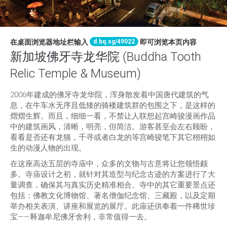
d.bq.sg/49022
在桌面浏览器地址栏输入
即可浏览本页内容
新加坡佛牙寺龙华院 (Buddha Tooth
Relic Temple & Museum)
2006年建成的佛牙寺龙华院，浑身散发着中国唐代建筑的气
息，在牛车水无序且低矮的骑楼建筑群的包围之下，是这样的
熠熠生辉。而且，细细一看，不禁让人联想起宫崎骏漫画作品
中的建筑画风，清晰，明亮，但简洁。游客甚至会左右顾盼，
看看是否还有龙猫，千寻或者白龙的等宫崎骏笔下其它栩栩如
生的动漫人物的出现。
在这座高达五层的寺庙中，众多的文物与古意将让您领悟颇
多。寺庙设计之初，就针对其造型与纪念古迹的方案进行了大
量调查，确保其与真实历史精准相合。寺中的其它重要景点还
包括：佛教文化博物馆、著名僧伽纪念馆、三藏殿，以及定期
举办相关表演、讲座和展览的展厅。此庙还供奉着一件稀世珍
宝——释迦牟尼佛牙舍利，非常值得一去。