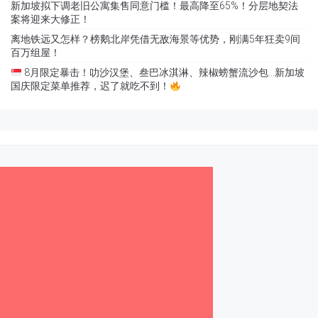
新加坡拟下调老旧公寓集售同意门槛！最高降至65%！分层地契法
案将迎来大修正！
离地铁远又怎样？榜鹅北岸凭借无敌海景等优势，刚满5年狂卖9间
百万组屋！
8月限定暴击！叻沙汉堡、叁巴冰淇淋、辣椒螃蟹流沙包…新加坡
国庆限定菜单推荐，迟了就吃不到！