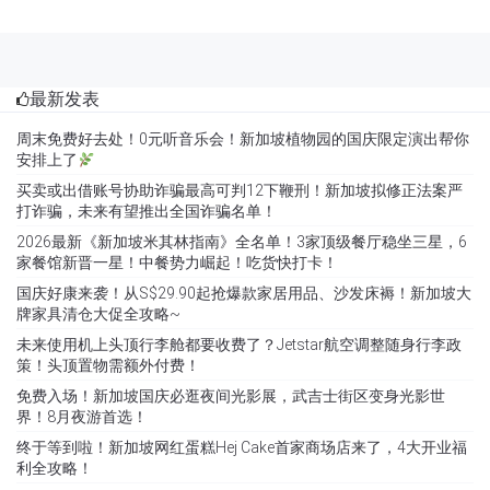
最新发表
周末免费好去处！0元听音乐会！新加坡植物园的国庆限定演出帮你
安排上了
买卖或出借账号协助诈骗最高可判12下鞭刑！新加坡拟修正法案严
打诈骗，未来有望推出全国诈骗名单！
2026最新《新加坡米其林指南》全名单！3家顶级餐厅稳坐三星，6
家餐馆新晋一星！中餐势力崛起！吃货快打卡！
国庆好康来袭！从S$29.90起抢爆款家居用品、沙发床褥！新加坡大
牌家具清仓大促全攻略~
未来使用机上头顶行李舱都要收费了？Jetstar航空调整随身行李政
策！头顶置物需额外付费！
免费入场！新加坡国庆必逛夜间光影展，武吉士街区变身光影世
界！8月夜游首选！
终于等到啦！新加坡网红蛋糕Hej Cake首家商场店来了，4大开业福
利全攻略！