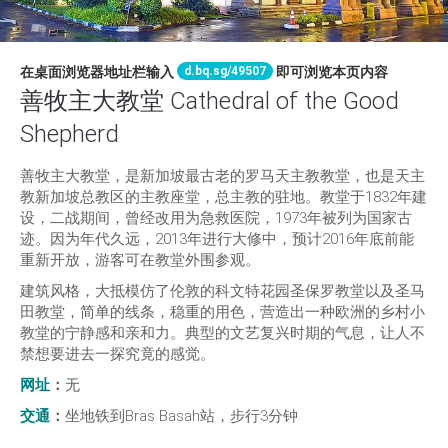
d.bq.sg/49507
在桌面浏览器地址栏输入
即可浏览本页内容
善牧主大教堂 Cathedral of the Good
Shepherd
善牧主大教堂，是新加坡最古老的罗马天主教教堂，也是天主
教新加坡总教区的主教座堂，总主教的驻地。教堂于1832年建
设，二战期间，曾经改用为急救医院，1973年被列为国家古
迹。因为年代久远，2013年进行大修中，预计2016年底前能
重新开放，游客可在教堂外围参观。
建筑风格，大抵模仿了伦敦的科文特花园圣保罗教堂以及圣马
田教堂，简单的线条，稳重的用色，营造出一种欧洲的乡村小
教堂的宁静感和亲和力。典型的文艺复兴时期的气息，让人不
禁想要进去一探究竟的感觉。
网址
：
无
交通
：
坐地铁到Bras Basah站，步行3分钟