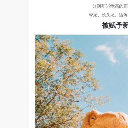
分别有3.9米高的
棘龙、长头龙、猛禽
被赋予