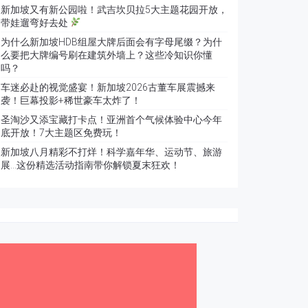
新加坡又有新公园啦！武吉坎贝拉5大主题花园开放，
带娃遛弯好去处
为什么新加坡HDB组屋大牌后面会有字母尾缀？为什
么要把大牌编号刷在建筑外墙上？这些冷知识你懂
吗？
车迷必赴的视觉盛宴！新加坡2026古董车展震撼来
袭！巨幕投影+稀世豪车太炸了！
圣淘沙又添宝藏打卡点！亚洲首个气候体验中心今年
底开放！7大主题区免费玩！
新加坡八月精彩不打烊！科学嘉年华、运动节、旅游
展…这份精选活动指南带你解锁夏末狂欢！