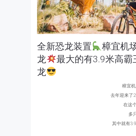
全新恐龙装置
樟宜机
龙
最大的有3.9米高
龙
樟宜机
去年迎来了
在这
多
其中就有3