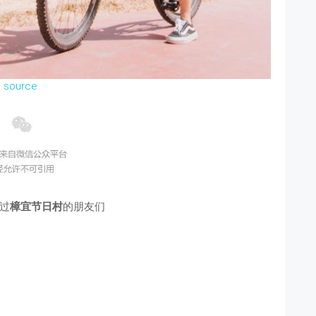
source
过
樟宜节日村
的朋友们