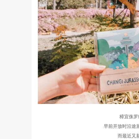
樟宜侏罗
早前开放时沿途
而最近又