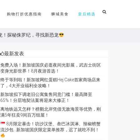
购物打折优惠指南
狮城美食
皇后精选
王龙！探秘侏罗纪，寻找新恐龙
最新发表
免费入场！新加坡国庆必逛夜间光影展，武吉士街区
变身光影世界！8月夜游首选！
终于等到啦！新加坡网红蛋糕Hej Cake首家商场店来
了，4大开业福利全攻略！
新加坡拟下调老旧公寓集售同意门槛！最高降至
65%！分层地契法案将迎来大修正！
离地铁远又怎样？榜鹅北岸凭借无敌海景等优势，刚
满5年狂卖9间百万组屋！
8月限定暴击！叻沙汉堡、叁巴冰淇淋、辣椒螃蟹
流沙包…新加坡国庆限定菜单推荐，迟了就吃不到！