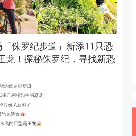
场「侏罗纪步道」新添11只恐
霸王龙！探秘侏罗纪，寻找新恐
场的侏罗纪步道
20多只栩栩如生的恐龙
个3月份又新添了
只恐龙装置
.9米高的巨型霸王龙