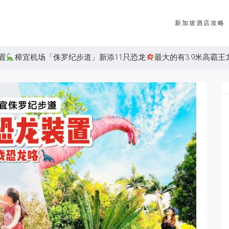
新加坡酒店攻略
置
樟宜机场「侏罗纪步道」新添11只恐龙
最大的有3.9米高霸