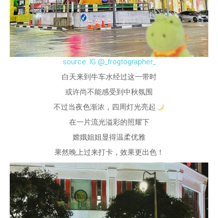
source: IG @_frogtographer_
白天来到牛车水经过这一带时
或许尚不能感受到中秋氛围
不过当夜色渐浓，四周灯光亮起
在一片流光溢彩的照耀下
嫦娥姐姐显得温柔优雅
果然晚上过来打卡，效果更出色！