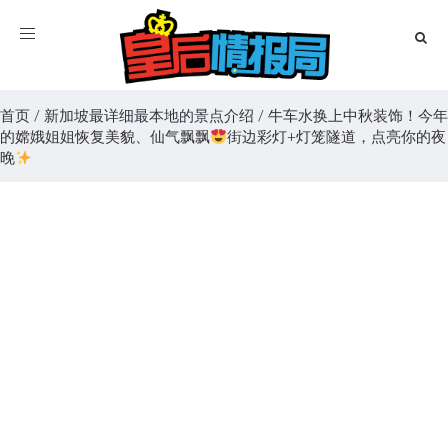
Toggle
navigation
首页
/
新加坡最详细最本地的景点介绍
/
牛车水换上中秋装饰！今年
的嫦娥姐姐恢复美貌、仙气飘飘
街边彩灯+灯笼隧道，点亮你的夜
晚