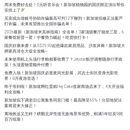
周末免费好去处！0元听音乐会！新加坡植物园的国庆限定演出帮你
安排上了
买卖或出借账号协助诈骗最高可判12下鞭刑！新加坡拟修正法案严
打诈骗，未来有望推出全国诈骗名单！
2026最新《新加坡米其林指南》全名单！3家顶级餐厅稳坐三星，6
家餐馆新晋一星！中餐势力崛起！吃货快打卡！
国庆好康来袭！从S$29.90起抢爆款家居用品、沙发床褥！新加坡大
牌家具清仓大促全攻略~
未来使用机上头顶行李舱都要收费了？Jetstar航空调整随身行李政
策！头顶置物需额外付费！
免费入场！新加坡国庆必逛夜间光影展，武吉士街区变身光影世
界！8月夜游首选！
终于等到啦！新加坡网红蛋糕Hej Cake首家商场店来了，4大开业福
利全攻略！
新加坡拟下调老旧公寓集售同意门槛！最高降至65%！分层地契法
案将迎来大修正！
离地铁远又怎样？榜鹅北岸凭借无敌海景等优势，刚满5年狂卖9间
百万组屋！