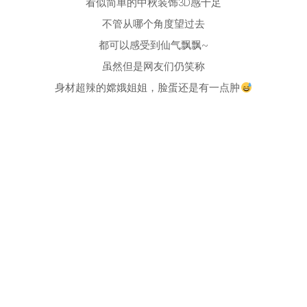
看似简单的中秋装饰3D感十足
不管从哪个角度望过去
都可以感受到仙气飘飘~
虽然但是网友们仍笑称
身材超辣的嫦娥姐姐，脸蛋还是有一点肿