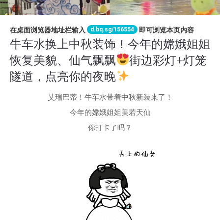
d.bq.sg/156554
在桌面浏览器地址栏输入
即可浏览本页内容
牛车水换上中秋装饰！今年的嫦娥姐姐
恢复美貌、仙气飘飘
街边彩灯+灯笼
隧道，点亮你的夜晚
艾瑞巴蒂！牛车水带着中秋新装来了！
今年的嫦娥姐姐美若天仙
你打卡了吗？