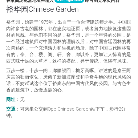
d.bq.sg/49463
在桌面浏览器地址栏输入
即可浏览本页内容
裕华园Chinese Garden
裕华园，始建于1975年，出自于一位台湾建筑师之手。中国国
内许多古老的园林，都在忠实地还原，或者努力地恢复这些园
林的原貌。与他们不同的是，裕华园，是一个年轻的公园，是
一个经过建筑师对中国园林的理解以后，对中国宫廷园林的再
次阐述的，一个充满活力和生机的场所。除了中国古代园林常
有的，亭、台、楼、阁、轩、舍、廊以外，更加让人惊喜的是
西式味十足的大草坪，这样的搭配，异于传统，但饶有风味。
五步一楼，十步一阁，廊腰缦回，檐牙高啄。讲述的是秦王阿
房宫的壮丽恢弘，厌倦了新加坡摩登和争奇斗艳的现代风格的
话，不妨试试这个位于裕廊东的中国古代风的公园。与古色生
香的建筑中，放慢逐鹿的心。
网址
：
无
交通
：
可乘坐公交到Opp Chinese Garden站下车，步行2分
钟。