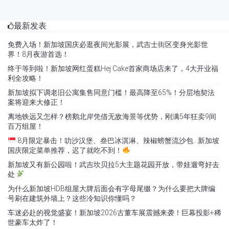
最新发表
免费入场！新加坡国庆必逛夜间光影展，武吉士街区变身光影世
界！8月夜游首选！
终于等到啦！新加坡网红蛋糕Hej Cake首家商场店来了，4大开业福
利全攻略！
新加坡拟下调老旧公寓集售同意门槛！最高降至65%！分层地契法
案将迎来大修正！
离地铁远又怎样？榜鹅北岸凭借无敌海景等优势，刚满5年狂卖9间
百万组屋！
8月限定暴击！叻沙汉堡、叁巴冰淇淋、辣椒螃蟹流沙包…新加坡
国庆限定菜单推荐，迟了就吃不到！
新加坡又有新公园啦！武吉坎贝拉5大主题花园开放，带娃遛弯好去
处
为什么新加坡HDB组屋大牌后面会有字母尾缀？为什么要把大牌编
号刷在建筑外墙上？这些冷知识你懂吗？
车迷必赴的视觉盛宴！新加坡2026古董车展震撼来袭！巨幕投影+稀
世豪车太炸了！