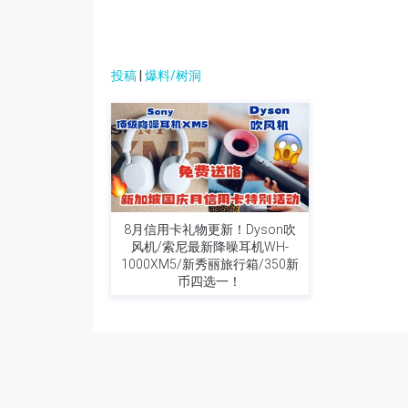
投稿
|
爆料/树洞
8月信用卡礼物更新！Dyson吹
风机/索尼最新降噪耳机WH-
1000XM5/新秀丽旅行箱/350新
币四选一！