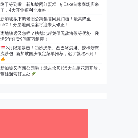
终于等到啦！新加坡网红蛋糕Hej Cake首家商场店来
了，4大开业福利全攻略！
新加坡拟下调老旧公寓集售同意门槛！最高降至
65%！分层地契法案将迎来大修正！
离地铁远又怎样？榜鹅北岸凭借无敌海景等优势，刚
满5年狂卖9间百万组屋！
8月限定暴击！叻沙汉堡、叁巴冰淇淋、辣椒螃蟹
流沙包…新加坡国庆限定菜单推荐，迟了就吃不到！
新加坡又有新公园啦！武吉坎贝拉5大主题花园开放，
带娃遛弯好去处