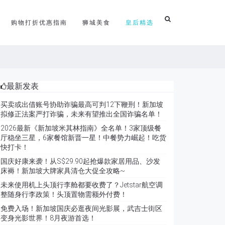
购物打折优惠指南
狮城美食
皇后精选
最新发表
买卖或出借账号协助诈骗最高可判12下鞭刑！新加坡
拟修正法案严打诈骗，未来有望推出全国诈骗名单！
2026最新《新加坡米其林指南》全名单！3家顶级餐
厅稳坐三星，6家餐馆新晋一星！中餐势力崛起！吃货
快打卡！
国庆好康来袭！从S$29.90起抢爆款家居用品、沙发
床褥！新加坡大牌家具清仓大促全攻略~
未来使用机上头顶行李舱都要收费了？Jetstar航空调
整随身行李政策！头顶置物需额外付费！
免费入场！新加坡国庆必逛夜间光影展，武吉士街区
变身光影世界！8月夜游首选！