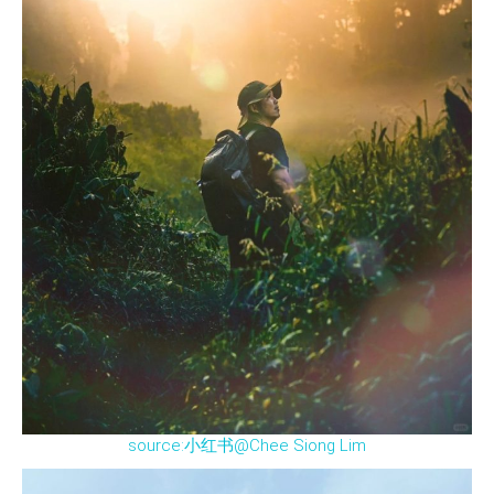
source:小红书@Chee Siong Lim