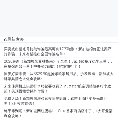
最新发表
买卖或出借账号协助诈骗最高可判12下鞭刑！新加坡拟修正法案严
打诈骗，未来有望推出全国诈骗名单！
2026最新《新加坡米其林指南》全名单！3家顶级餐厅稳坐三星，6
家餐馆新晋一星！中餐势力崛起！吃货快打卡！
国庆好康来袭！从S$29.90起抢爆款家居用品、沙发床褥！新加坡大
牌家具清仓大促全攻略~
未来使用机上头顶行李舱都要收费了？Jetstar航空调整随身行李政
策！头顶置物需额外付费！
免费入场！新加坡国庆必逛夜间光影展，武吉士街区变身光影世
界！8月夜游首选！
终于等到啦！新加坡网红蛋糕Hej Cake首家商场店来了，4大开业福
利全攻略！