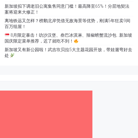
新加坡拟下调老旧公寓集售同意门槛！最高降至65%！分层地契法
案将迎来大修正！
离地铁远又怎样？榜鹅北岸凭借无敌海景等优势，刚满5年狂卖9间
百万组屋！
8月限定暴击！叻沙汉堡、叁巴冰淇淋、辣椒螃蟹流沙包…新加坡
国庆限定菜单推荐，迟了就吃不到！
新加坡又有新公园啦！武吉坎贝拉5大主题花园开放，带娃遛弯好去
处