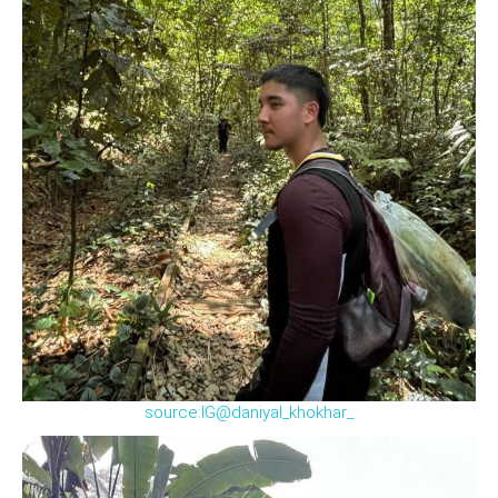
source:IG@daniyal_khokhar_