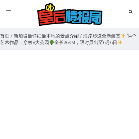
Toggle
navigation
首页
/
新加坡最详细最本地的景点介绍
/
海岸步道全新装置
14个
艺术作品，穿梭8大公园
全长36KM，限时展出至6月6日