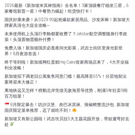
2026最新《新加坡米其林指南》全名单！3家顶级餐厅稳坐三星，6
家餐馆新晋一星！中餐势力崛起！吃货快打卡！
国庆好康来袭！从S$29.90起抢爆款家居用品、沙发床褥！新加坡大
牌家具清仓大促全攻略~
未来使用机上头顶行李舱都要收费了？Jetstar航空调整随身行李政
策！头顶置物需额外付费！
免费入场！新加坡国庆必逛夜间光影展，武吉士街区变身光影世
界！8月夜游首选！
终于等到啦！新加坡网红蛋糕Hej Cake首家商场店来了，4大开业福
利全攻略！
新加坡拟下调老旧公寓集售同意门槛！最高降至65%！分层地契法
案将迎来大修正！
离地铁远又怎样？榜鹅北岸凭借无敌海景等优势，刚满5年狂卖9间
百万组屋！
8月限定暴击！叻沙汉堡、叁巴冰淇淋、辣椒螃蟹流沙包…新加坡
国庆限定菜单推荐，迟了就吃不到！
新加坡又有新公园啦！武吉坎贝拉5大主题花园开放，带娃遛弯好去
处