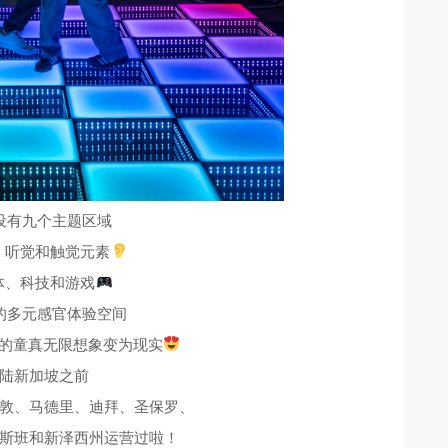
设有九个主题区域
、听觉和触觉元素
体、科技和游戏
的多元感官体验空间
的童真无限想象变为现实
陆新加坡之前
敦、马德里、迪拜、圣保罗、
斯班和新泽西州运营过啦！