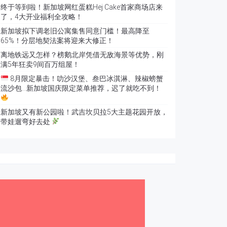
终于等到啦！新加坡网红蛋糕Hej Cake首家商场店来
了，4大开业福利全攻略！
新加坡拟下调老旧公寓集售同意门槛！最高降至
65%！分层地契法案将迎来大修正！
离地铁远又怎样？榜鹅北岸凭借无敌海景等优势，刚
满5年狂卖9间百万组屋！
8月限定暴击！叻沙汉堡、叁巴冰淇淋、辣椒螃蟹
流沙包…新加坡国庆限定菜单推荐，迟了就吃不到！
新加坡又有新公园啦！武吉坎贝拉5大主题花园开放，
带娃遛弯好去处