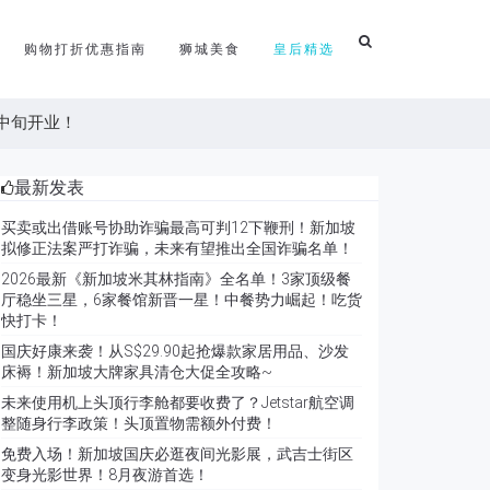
购物打折优惠指南
狮城美食
皇后精选
中旬开业！
最新发表
买卖或出借账号协助诈骗最高可判12下鞭刑！新加坡
拟修正法案严打诈骗，未来有望推出全国诈骗名单！
2026最新《新加坡米其林指南》全名单！3家顶级餐
厅稳坐三星，6家餐馆新晋一星！中餐势力崛起！吃货
快打卡！
国庆好康来袭！从S$29.90起抢爆款家居用品、沙发
床褥！新加坡大牌家具清仓大促全攻略~
未来使用机上头顶行李舱都要收费了？Jetstar航空调
整随身行李政策！头顶置物需额外付费！
免费入场！新加坡国庆必逛夜间光影展，武吉士街区
变身光影世界！8月夜游首选！