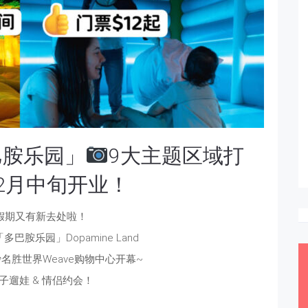
巴胺乐园」
9大主题区域打
2月中旬开业！
假期又有新去处啦！
胺乐园」Dopamine Land
沙名胜世界Weave购物中心开幕~
子遛娃 & 情侣约会！