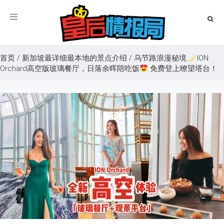
Toggle
navigation
首页
/
新加坡最详细最本地的景点介绍
/
乌节路浪漫秘境
ION
Orchard高空版玻璃餐厅，日落余晖陪吃饭
免费登上暸望塔台！