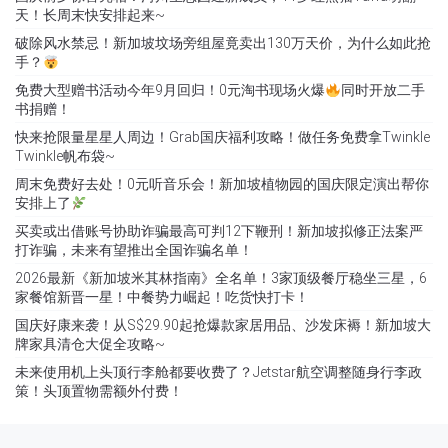
天！长周末快安排起来~
破除风水禁忌！新加坡坟场旁组屋竟卖出130万天价，为什么如此抢
手？
免费大型赠书活动今年9月回归！0元淘书现场火爆
同时开放二手
书捐赠！
快来抢限量星星人周边！Grab国庆福利攻略！做任务免费拿Twinkle
Twinkle帆布袋~
周末免费好去处！0元听音乐会！新加坡植物园的国庆限定演出帮你
安排上了
买卖或出借账号协助诈骗最高可判12下鞭刑！新加坡拟修正法案严
打诈骗，未来有望推出全国诈骗名单！
2026最新《新加坡米其林指南》全名单！3家顶级餐厅稳坐三星，6
家餐馆新晋一星！中餐势力崛起！吃货快打卡！
国庆好康来袭！从S$29.90起抢爆款家居用品、沙发床褥！新加坡大
牌家具清仓大促全攻略~
未来使用机上头顶行李舱都要收费了？Jetstar航空调整随身行李政
策！头顶置物需额外付费！