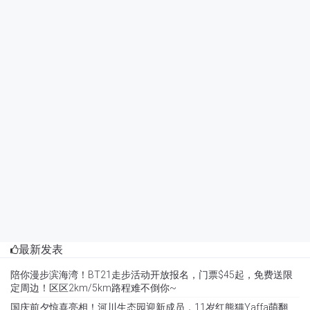
最新发表
陪你漫步滨海湾！BT21走步活动开放报名，门票$45起，免费送限
定周边！区区2km/5km路程难不倒你~
国庆前夕惊喜亮相！河川生态园迎新成员，11岁红熊猫Yaffa萌翻