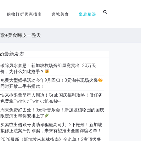
购物打折优惠指南
狮城美食
皇后精选
听歌+美食嗨皮一整天
最新发表
破除风水禁忌！新加坡坟场旁组屋竟卖出130万天
价，为什么如此抢手？
免费大型赠书活动今年9月回归！0元淘书现场火爆
同时开放二手书捐赠！
快来抢限量星星人周边！Grab国庆福利攻略！做任务
免费拿Twinkle Twinkle帆布袋~
周末免费好去处！0元听音乐会！新加坡植物园的国庆
限定演出帮你安排上了
买卖或出借账号协助诈骗最高可判12下鞭刑！新加坡
拟修正法案严打诈骗，未来有望推出全国诈骗名单！
2026最新《新加坡米其林指南》全名单！3家顶级餐