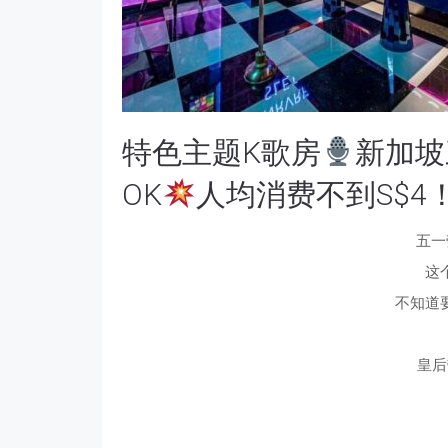
特色主题K歌房
新加坡
OK
人均消费不到S$4
五一
这
不知道
皇后