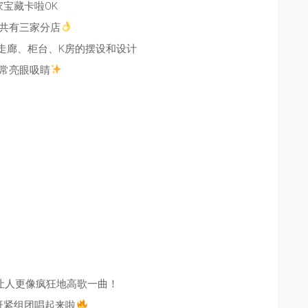
家宝藏卡啦OK
共有三家分店
走廊、柜台、K房的摆设和设计
常亮眼吸睛
让人更像疯狂地高歌一曲！
赶紧组团唱起来啦