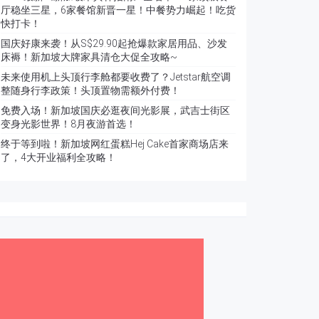
厅稳坐三星，6家餐馆新晋一星！中餐势力崛起！吃货
快打卡！
国庆好康来袭！从S$29.90起抢爆款家居用品、沙发
床褥！新加坡大牌家具清仓大促全攻略~
未来使用机上头顶行李舱都要收费了？Jetstar航空调
整随身行李政策！头顶置物需额外付费！
免费入场！新加坡国庆必逛夜间光影展，武吉士街区
变身光影世界！8月夜游首选！
终于等到啦！新加坡网红蛋糕Hej Cake首家商场店来
了，4大开业福利全攻略！