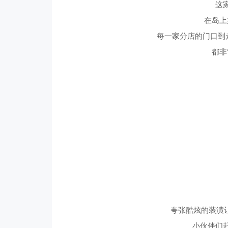
这
在岛上
每一家分店的门口到
都非
夸张酷炫的装潢
小伙伴们