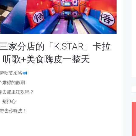
三家分店的「K.STAR」卡拉
！听歌+美食嗨皮一整天
劳动节来咯
个难得的假期
要去那里狂欢吗？
别担心
带去你嗨皮！