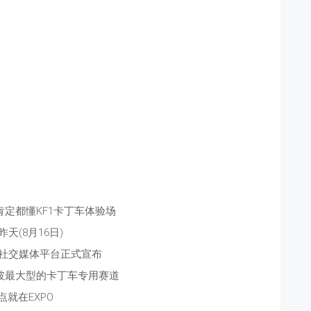
肯定都懂KF1卡丁车体验场
昨天(8月16日)
方社交媒体平台正式宣布
坡最大型的卡丁车专用赛道
点就在EXPO