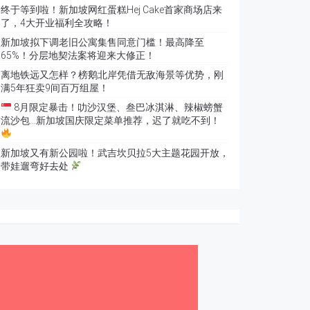
终于等到啦！新加坡网红蛋糕Hej Cake首家商场店来
了，4大开业福利全攻略！
新加坡拟下调老旧公寓集售同意门槛！最高降至
65%！分层地契法案将迎来大修正！
离地铁远又怎样？榜鹅北岸凭借无敌海景等优势，刚
满5年狂卖9间百万组屋！
8月限定暴击！叻沙汉堡、叁巴冰淇淋、辣椒螃蟹
流沙包…新加坡国庆限定菜单推荐，迟了就吃不到！
新加坡又有新公园啦！武吉坎贝拉5大主题花园开放，
带娃遛弯好去处