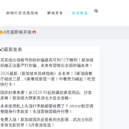
购物打折优惠指南
狮城美食
皇后精选
8月底即将开张
最新发表
买卖或出借账号协助诈骗最高可判12下鞭刑！新加坡
拟修正法案严打诈骗，未来有望推出全国诈骗名单！
2026最新《新加坡米其林指南》全名单！3家顶级餐
厅稳坐三星，6家餐馆新晋一星！中餐势力崛起！吃货
快打卡！
国庆好康来袭！从S$29.90起抢爆款家居用品、沙发
床褥！新加坡大牌家具清仓大促全攻略~
未来使用机上头顶行李舱都要收费了？Jetstar航空调
整随身行李政策！头顶置物需额外付费！
免费入场！新加坡国庆必逛夜间光影展，武吉士街区
变身光影世界！8月夜游首选！