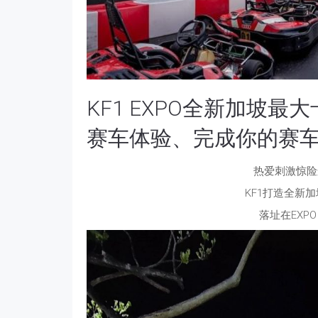
KF1 EXPO全新加坡
赛车体验、完成你的赛
热爱刺激惊险
KF1打造全新
落址在EXP