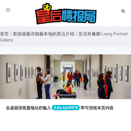
Toggle
navigation
首页
/
新加坡最详细最本地的景点介绍
/
生活肖像廊-Living Portrait
Gallery
d.bq.sg/49578
在桌面浏览器地址栏输入
即可浏览本页内容