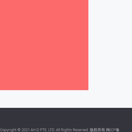
Copyright © 2021
AH.D PTE. LTD.
All Rights Reserved. 版权所有
闽ICP备