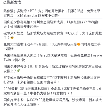
最新发表
陪你漫步滨海湾！BT21走步活动开放报名，门票$45起，免费送限
定周边！区区2km/5km路程难不倒你~
国庆前夕惊喜亮相！河川生态园迎新成员，11岁红熊猫Yaffa萌翻
天！长周末快安排起来~
破除风水禁忌！新加坡坟场旁组屋竟卖出130万天价，为什么如此抢
手？
免费大型赠书活动今年9月回归！0元淘书现场火爆
同时开放二手
书捐赠！
快来抢限量星星人周边！Grab国庆福利攻略！做任务免费拿Twinkle
Twinkle帆布袋~
周末免费好去处！0元听音乐会！新加坡植物园的国庆限定演出帮你
安排上了
买卖或出借账号协助诈骗最高可判12下鞭刑！新加坡拟修正法案严
打诈骗，未来有望推出全国诈骗名单！
2026最新《新加坡米其林指南》全名单！3家顶级餐厅稳坐三星，6
家餐馆新晋一星！中餐势力崛起！吃货快打卡！
国庆好康来袭！从S$29.90起抢爆款家居用品、沙发床褥！新加坡大
牌家具清仓大促全攻略~