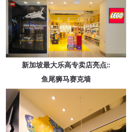
新加坡最大乐高专卖店亮点::
鱼尾狮马赛克墙