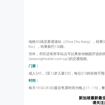
地铁NS线至蔡厝港站（Choa Chu Kang），转乘
Kio），转乘新巴138路。
另外，市区还有班车站点可以乘坐动物园开设的
(www.nightsafari.com.sg/)的交通指南。
门票
：
成人$45，3至12岁儿童$30，每位$10的价格
时间
：
每天19:30-24:00(最后售票时间为晚上11：15