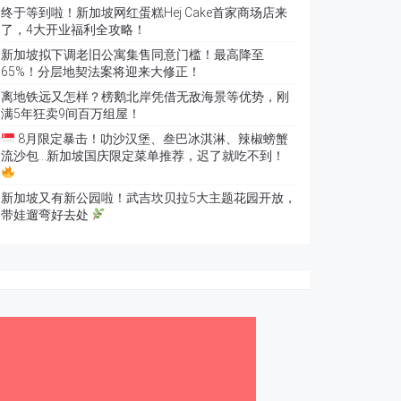
终于等到啦！新加坡网红蛋糕Hej Cake首家商场店来
了，4大开业福利全攻略！
新加坡拟下调老旧公寓集售同意门槛！最高降至
65%！分层地契法案将迎来大修正！
离地铁远又怎样？榜鹅北岸凭借无敌海景等优势，刚
满5年狂卖9间百万组屋！
8月限定暴击！叻沙汉堡、叁巴冰淇淋、辣椒螃蟹
流沙包…新加坡国庆限定菜单推荐，迟了就吃不到！
新加坡又有新公园啦！武吉坎贝拉5大主题花园开放，
带娃遛弯好去处