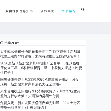
购物打折优惠指南
狮城美食
皇后精选
最新发表
买卖或出借账号协助诈骗最高可判12下鞭刑！新加坡
拟修正法案严打诈骗，未来有望推出全国诈骗名单！
2026最新《新加坡米其林指南》全名单！3家顶级餐
厅稳坐三星，6家餐馆新晋一星！中餐势力崛起！吃货
快打卡！
国庆好康来袭！从S$29.90起抢爆款家居用品、沙发
床褥！新加坡大牌家具清仓大促全攻略~
未来使用机上头顶行李舱都要收费了？Jetstar航空调
整随身行李政策！头顶置物需额外付费！
免费入场！新加坡国庆必逛夜间光影展，武吉士街区
变身光影世界！8月夜游首选！