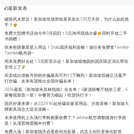
最新发表
破除风水禁忌！新加坡坟场旁组屋竟卖出130万天价，为什么如此抢
手？
免费大型赠书活动今年9月回归！0元淘书现场火爆
同时开放二手
书捐赠！
快来抢限量星星人周边！Grab国庆福利攻略！做任务免费拿Twinkle
Twinkle帆布袋~
周末免费好去处！0元听音乐会！新加坡植物园的国庆限定演出帮你
安排上了
买卖或出借账号协助诈骗最高可判12下鞭刑！新加坡拟修正法案严
打诈骗，未来有望推出全国诈骗名单！
2026最新《新加坡米其林指南》全名单！3家顶级餐厅稳坐三星，6
家餐馆新晋一星！中餐势力崛起！吃货快打卡！
国庆好康来袭！从S$29.90起抢爆款家居用品、沙发床褥！新加坡大
牌家具清仓大促全攻略~
未来使用机上头顶行李舱都要收费了？Jetstar航空调整随身行李政
策！头顶置物需额外付费！
免费入场！新加坡国庆必逛夜间光影展，武吉士街区变身光影世