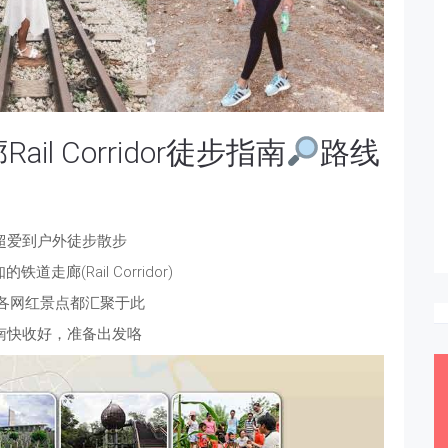
ail Corridor徒步指南
路线
超爱到户外徒步散步
走廊(Rail Corridor)
，各网红景点都汇聚于此
南快收好，准备出发咯