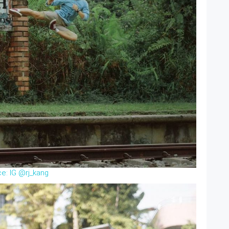
e: IG @
rj_kang