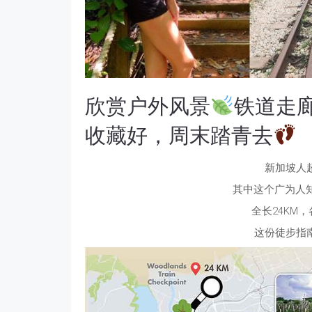
欣赏户外风景
铁道走廊R
收藏好，周末踏青去
新加坡人
其中这个广为人知的铁道
全长24KM
这份徒步指