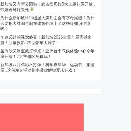
新加坡又有新公园啦！武吉坎贝拉5大主题花园开放，
带娃遛弯好去处
为什么新加坡HDB组屋大牌后面会有字母尾缀？为什
么要把大牌编号刷在建筑外墙上？这些冷知识你懂
吗？
车迷必赴的视觉盛宴！新加坡2026古董车展震撼来
袭！巨幕投影+稀世豪车太炸了！
圣淘沙又添宝藏打卡点！亚洲首个气候体验中心今年
底开放！7大主题区免费玩！
新加坡八月精彩不打烊！科学嘉年华、运动节、旅游
展…这份精选活动指南带你解锁夏末狂欢！