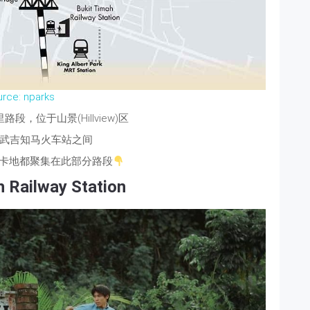
urce: nparks
，位于山景(Hillview)区
武吉知马火车站之间
卡地都聚集在此部分路段
h Railway Station