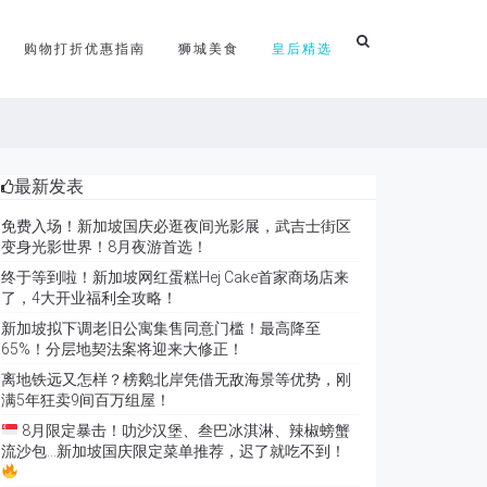
购物打折优惠指南
狮城美食
皇后精选
最新发表
免费入场！新加坡国庆必逛夜间光影展，武吉士街区
变身光影世界！8月夜游首选！
终于等到啦！新加坡网红蛋糕Hej Cake首家商场店来
了，4大开业福利全攻略！
新加坡拟下调老旧公寓集售同意门槛！最高降至
65%！分层地契法案将迎来大修正！
离地铁远又怎样？榜鹅北岸凭借无敌海景等优势，刚
满5年狂卖9间百万组屋！
8月限定暴击！叻沙汉堡、叁巴冰淇淋、辣椒螃蟹
流沙包…新加坡国庆限定菜单推荐，迟了就吃不到！