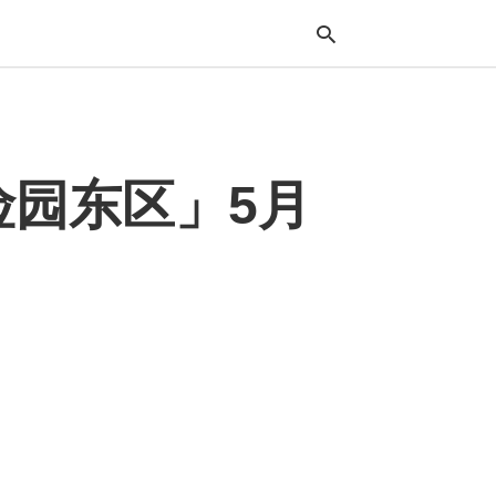
Typ
园东区」5月
your
sea
que
and
hit
ente