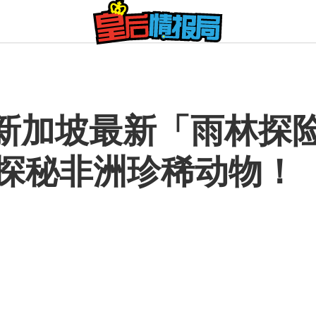
新加坡最新「雨林探险
！探秘非洲珍稀动物！