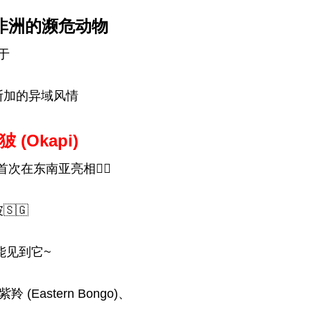
自非洲的濒危动物
于
斯加的异域风情
(Okapi)
在东南亚亮相👍🏻
🇬
能见到它~
 (Eastern Bongo)、