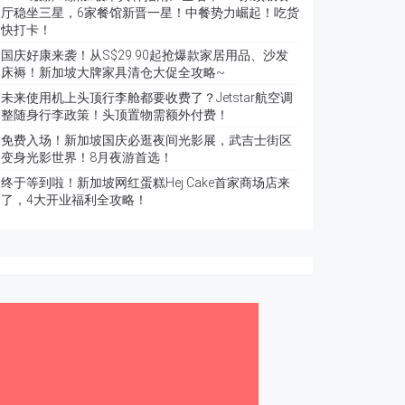
厅稳坐三星，6家餐馆新晋一星！中餐势力崛起！吃货
快打卡！
国庆好康来袭！从S$29.90起抢爆款家居用品、沙发
床褥！新加坡大牌家具清仓大促全攻略~
未来使用机上头顶行李舱都要收费了？Jetstar航空调
整随身行李政策！头顶置物需额外付费！
免费入场！新加坡国庆必逛夜间光影展，武吉士街区
变身光影世界！8月夜游首选！
终于等到啦！新加坡网红蛋糕Hej Cake首家商场店来
了，4大开业福利全攻略！