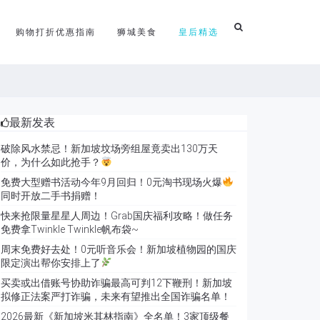
购物打折优惠指南
狮城美食
皇后精选
最新发表
破除风水禁忌！新加坡坟场旁组屋竟卖出130万天
价，为什么如此抢手？
免费大型赠书活动今年9月回归！0元淘书现场火爆
同时开放二手书捐赠！
快来抢限量星星人周边！Grab国庆福利攻略！做任务
免费拿Twinkle Twinkle帆布袋~
周末免费好去处！0元听音乐会！新加坡植物园的国庆
限定演出帮你安排上了
买卖或出借账号协助诈骗最高可判12下鞭刑！新加坡
拟修正法案严打诈骗，未来有望推出全国诈骗名单！
2026最新《新加坡米其林指南》全名单！3家顶级餐