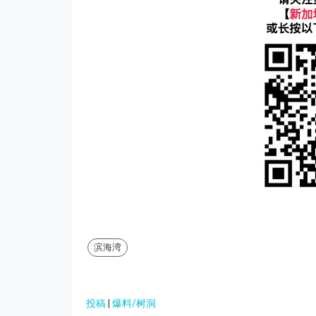
滨海湾
投稿
|
爆料/树洞