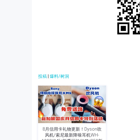
投稿
|
爆料/树洞
8月信用卡礼物更新！Dyson吹
风机/索尼最新降噪耳机WH-