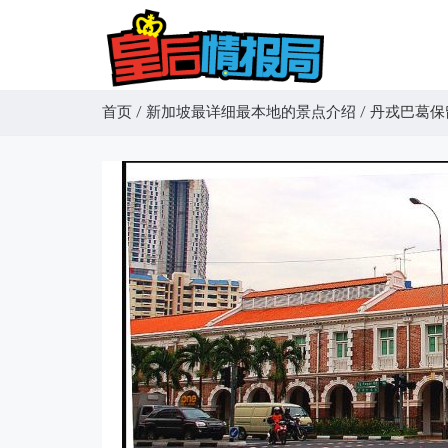
首页
/
新加坡最详细最本地的景点介绍
/
丹戎巴葛保