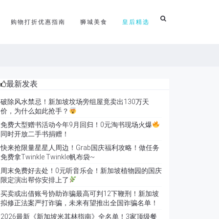
购物打折优惠指南
狮城美食
皇后精选
最新发表
破除风水禁忌！新加坡坟场旁组屋竟卖出130万天
价，为什么如此抢手？
免费大型赠书活动今年9月回归！0元淘书现场火爆
同时开放二手书捐赠！
快来抢限量星星人周边！Grab国庆福利攻略！做任务
免费拿Twinkle Twinkle帆布袋~
周末免费好去处！0元听音乐会！新加坡植物园的国庆
限定演出帮你安排上了
买卖或出借账号协助诈骗最高可判12下鞭刑！新加坡
拟修正法案严打诈骗，未来有望推出全国诈骗名单！
2026最新《新加坡米其林指南》全名单！3家顶级餐