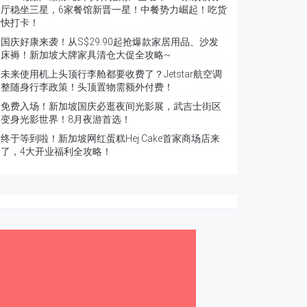
厅稳坐三星，6家餐馆新晋一星！中餐势力崛起！吃货
快打卡！
国庆好康来袭！从S$29.90起抢爆款家居用品、沙发
床褥！新加坡大牌家具清仓大促全攻略~
未来使用机上头顶行李舱都要收费了？Jetstar航空调
整随身行李政策！头顶置物需额外付费！
免费入场！新加坡国庆必逛夜间光影展，武吉士街区
变身光影世界！8月夜游首选！
终于等到啦！新加坡网红蛋糕Hej Cake首家商场店来
了，4大开业福利全攻略！