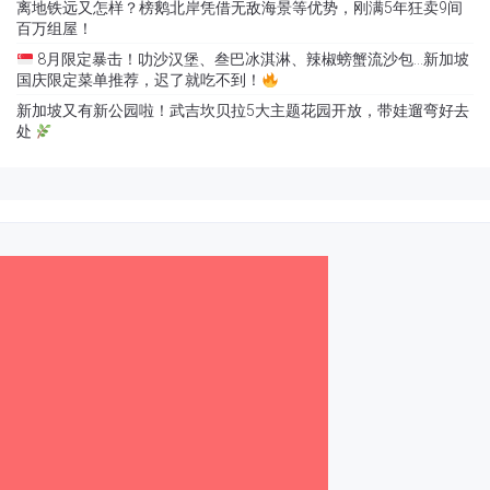
离地铁远又怎样？榜鹅北岸凭借无敌海景等优势，刚满5年狂卖9间
百万组屋！
8月限定暴击！叻沙汉堡、叁巴冰淇淋、辣椒螃蟹流沙包…新加坡
国庆限定菜单推荐，迟了就吃不到！
新加坡又有新公园啦！武吉坎贝拉5大主题花园开放，带娃遛弯好去
处