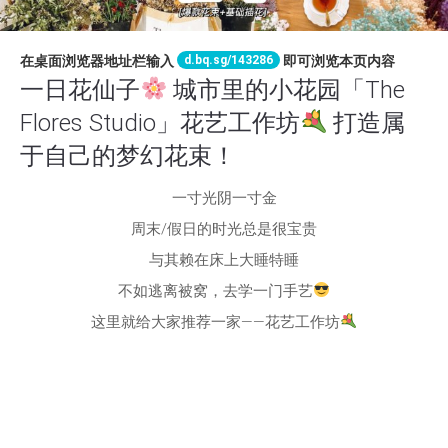
d.bq.sg/143286
在桌面浏览器地址栏输入
即可浏览本页内容
一日花仙子
城市里的小花园「The
Flores Studio」花艺工作坊
打造属
于自己的梦幻花束！
一寸光阴一寸金
周末/假日的时光总是很宝贵
与其赖在床上大睡特睡
不如逃离被窝，去学一门手艺
这里就给大家推荐一家——花艺工作坊