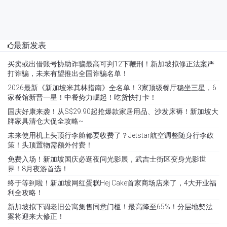
最新发表
买卖或出借账号协助诈骗最高可判12下鞭刑！新加坡拟修正法案严
打诈骗，未来有望推出全国诈骗名单！
2026最新《新加坡米其林指南》全名单！3家顶级餐厅稳坐三星，6
家餐馆新晋一星！中餐势力崛起！吃货快打卡！
国庆好康来袭！从S$29.90起抢爆款家居用品、沙发床褥！新加坡大
牌家具清仓大促全攻略~
未来使用机上头顶行李舱都要收费了？Jetstar航空调整随身行李政
策！头顶置物需额外付费！
免费入场！新加坡国庆必逛夜间光影展，武吉士街区变身光影世
界！8月夜游首选！
终于等到啦！新加坡网红蛋糕Hej Cake首家商场店来了，4大开业福
利全攻略！
新加坡拟下调老旧公寓集售同意门槛！最高降至65%！分层地契法
案将迎来大修正！