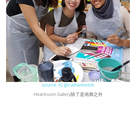
source: IG @catherinetoh
Heartroom Gallery除了是画廊之外