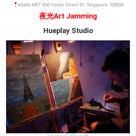
Khatib MRT 838 Yishun Street 81, Singapore 760838
夜光Art Jamming
Hueplay Studio