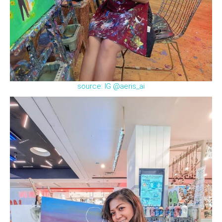
source: IG @aeris_ai