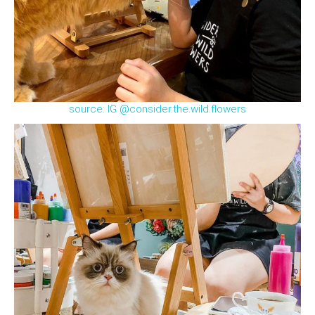
source: IG @consider.the.wild.flowers