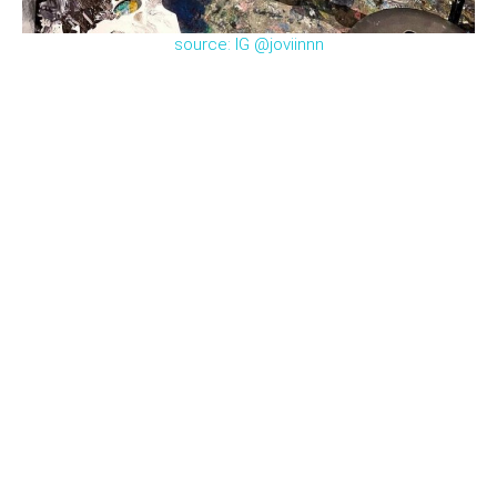
source: IG @joviinnn