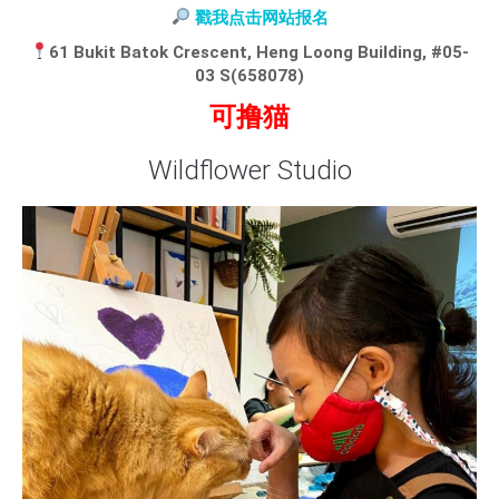
戳我点击网站报名
61 Bukit Batok Crescent, Heng Loong Building, #05-
03 S(658078)
可撸猫
Wildflower Studio