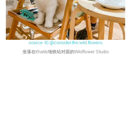
source: IG @consider.the.wild.flowers
坐落在Khatib地铁站对面的Wildflower Studio