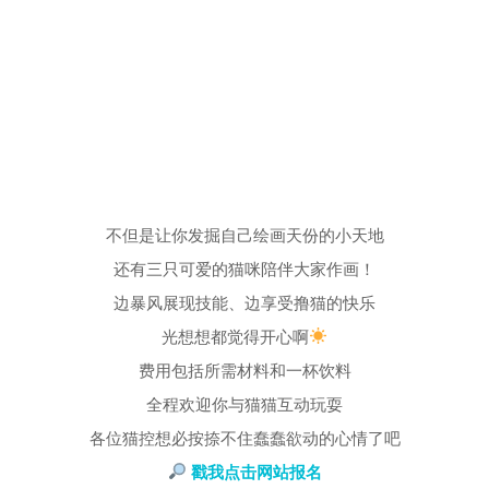
不但是让你发掘自己绘画天份的小天地
还有三只可爱的猫咪陪伴大家作画！
边暴风展现技能、边享受撸猫的快乐
光想想都觉得开心啊
费用包括所需材料和一杯饮料
全程欢迎你与猫猫互动玩耍
各位猫控想必按捺不住蠢蠢欲动的心情了吧
戳我点击网站报名