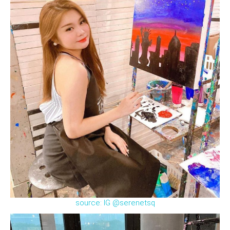
source: IG @serenetsq