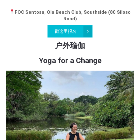
FOC Sentosa, Ola Beach Club, Southside (80 Siloso
Road)
戳这里报名
户外瑜伽
Yoga for a Change