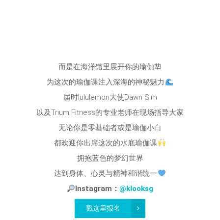
而是在海洋馆里展开你的瑜伽垫
为这次的瑜伽课注入深海的神秘魅力
届时lululemon大使Dawn Sim
以及Trium Fitness的专业老师在现场指导大家
无论你是零基础者或是瑜伽小白
都欢迎你出席这次的水底瑜伽课
拥抱蓝色的梦幻世界
达到身体、心灵与精神和谐统一
Instagram：
@klooksg
戳这里报名