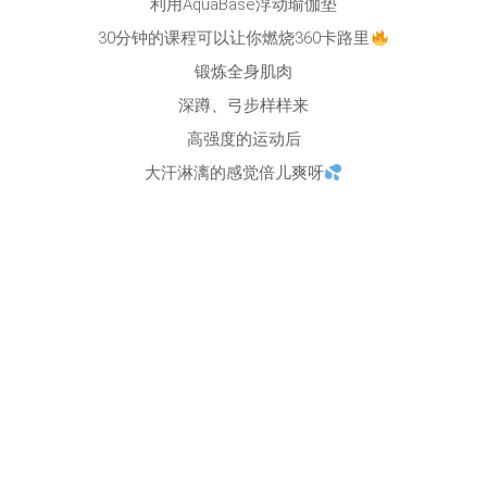
利用AquaBase浮动瑜伽垫
30分钟的课程可以让你燃烧360卡路里
锻炼全身肌肉
深蹲、弓步样样来
高强度的运动后
大汗淋漓的感觉倍儿爽呀