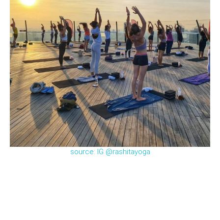
source: IG @rashitayoga