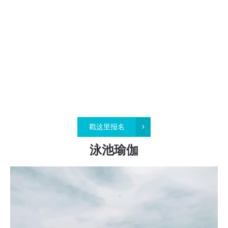
戳这里报名
泳池瑜伽