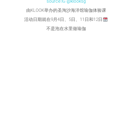
source:IG @klooksg
由KLOOK举办的圣淘沙海洋馆瑜伽体验课
活动日期就在9月4日、5日、11日和12日
不是泡在水里做瑜伽