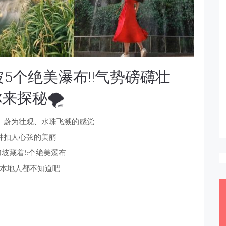
坡5个绝美瀑布‼气势磅礴壮
来探秘🌪
、蔚为壮观、水珠飞溅的感觉
种扣人心弦的美丽
坡藏着5个绝美瀑布
本地人都不知道吧