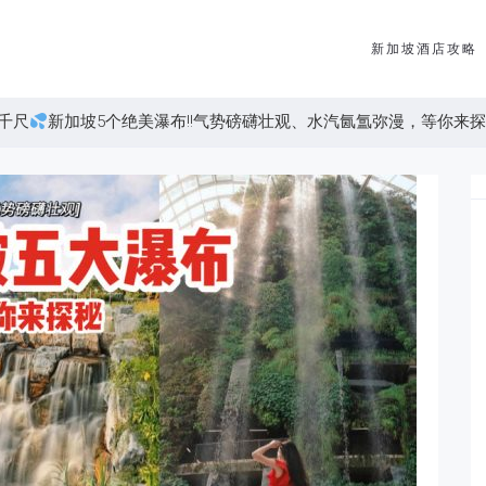
新加坡酒店攻略
千尺
新加坡5个绝美瀑布‼气势磅礴壮观、水汽氤氲弥漫，等你来探