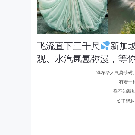
飞流直下三千尺
新加
观、水汽氤氲弥漫，等你
瀑布给人气势磅礴
有着一
殊不知新加
恐怕很多