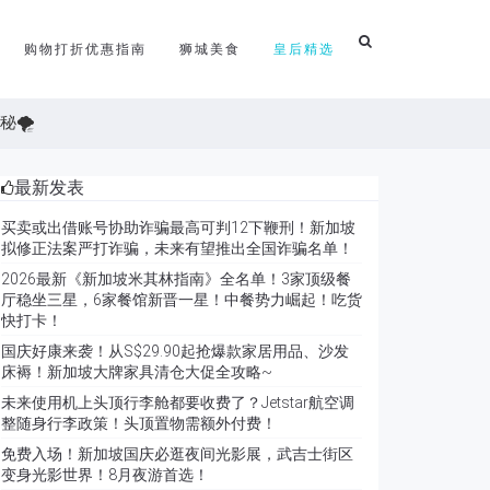
购物打折优惠指南
狮城美食
皇后精选
秘🌪
最新发表
买卖或出借账号协助诈骗最高可判12下鞭刑！新加坡
拟修正法案严打诈骗，未来有望推出全国诈骗名单！
2026最新《新加坡米其林指南》全名单！3家顶级餐
厅稳坐三星，6家餐馆新晋一星！中餐势力崛起！吃货
快打卡！
国庆好康来袭！从S$29.90起抢爆款家居用品、沙发
床褥！新加坡大牌家具清仓大促全攻略~
未来使用机上头顶行李舱都要收费了？Jetstar航空调
整随身行李政策！头顶置物需额外付费！
免费入场！新加坡国庆必逛夜间光影展，武吉士街区
变身光影世界！8月夜游首选！