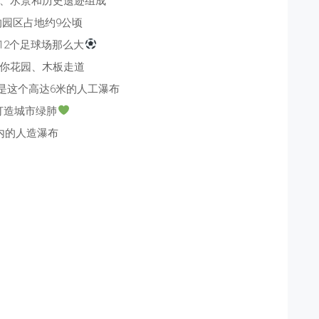
、水景和历史遗迹组成
的园区占地约9公顷
12个足球场那么大
你花园、木板走道
是这个高达6米的人工瀑布
打造城市绿肺
内的人造瀑布