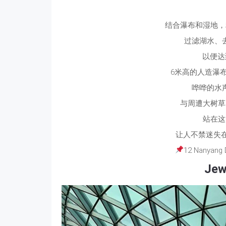
结合瀑布和湿地，
过滤湖水、
以便达
6米高的人造瀑
哗哗的水
与周遭大树草
站在这
让人不禁迷失
12 Nanyang 
Jew