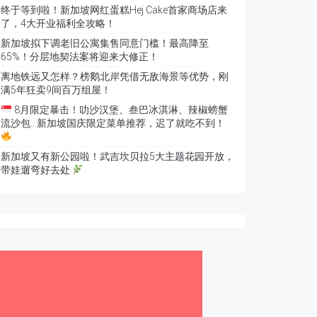
终于等到啦！新加坡网红蛋糕Hej Cake首家商场店来
了，4大开业福利全攻略！
新加坡拟下调老旧公寓集售同意门槛！最高降至
65%！分层地契法案将迎来大修正！
离地铁远又怎样？榜鹅北岸凭借无敌海景等优势，刚
满5年狂卖9间百万组屋！
8月限定暴击！叻沙汉堡、叁巴冰淇淋、辣椒螃蟹
流沙包…新加坡国庆限定菜单推荐，迟了就吃不到！
新加坡又有新公园啦！武吉坎贝拉5大主题花园开放，
带娃遛弯好去处