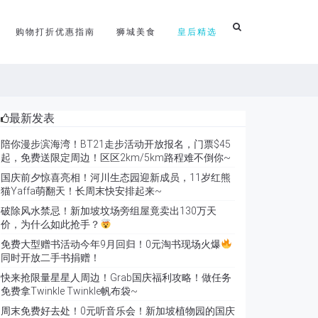
购物打折优惠指南
狮城美食
皇后精选
最新发表
陪你漫步滨海湾！BT21走步活动开放报名，门票$45
起，免费送限定周边！区区2km/5km路程难不倒你~
国庆前夕惊喜亮相！河川生态园迎新成员，11岁红熊
猫Yaffa萌翻天！长周末快安排起来~
破除风水禁忌！新加坡坟场旁组屋竟卖出130万天
价，为什么如此抢手？
免费大型赠书活动今年9月回归！0元淘书现场火爆
同时开放二手书捐赠！
快来抢限量星星人周边！Grab国庆福利攻略！做任务
免费拿Twinkle Twinkle帆布袋~
周末免费好去处！0元听音乐会！新加坡植物园的国庆