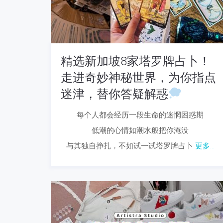
精选新加坡8家塔罗牌占卜！
走进奇妙神秘世界，为你指点
迷津，替你答疑解惑
每个人都会经历一段生命的迷惘困惑期
低潮的心情如潮水般把你淹没
与其独自挣扎，不如试一试塔罗牌占卜
更多...