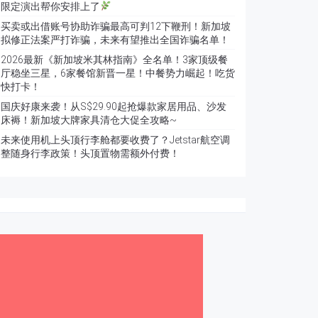
限定演出帮你安排上了
买卖或出借账号协助诈骗最高可判12下鞭刑！新加坡
拟修正法案严打诈骗，未来有望推出全国诈骗名单！
2026最新《新加坡米其林指南》全名单！3家顶级餐
厅稳坐三星，6家餐馆新晋一星！中餐势力崛起！吃货
快打卡！
国庆好康来袭！从S$29.90起抢爆款家居用品、沙发
床褥！新加坡大牌家具清仓大促全攻略~
未来使用机上头顶行李舱都要收费了？Jetstar航空调
整随身行李政策！头顶置物需额外付费！