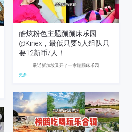
酷炫粉色主题蹦蹦床乐园
@Kinex，最低只要5人组队只
要12新币/人！
最近新加坡又开了一家蹦蹦床乐园
更多...