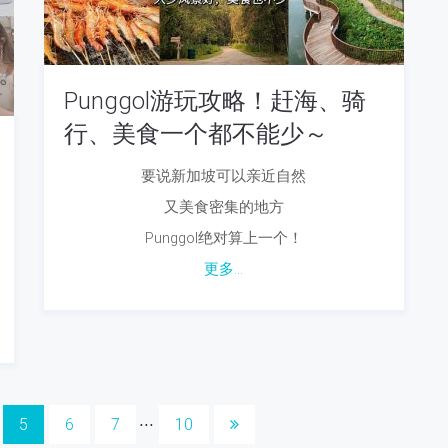
Punggol游玩攻略！赶海、骑
行、美食一个都不能少～
要说新加坡可以亲近自然
又美食密集的地方
Punggol绝对算上一个！
更多...
5
6
7
10
⋅⋅⋅