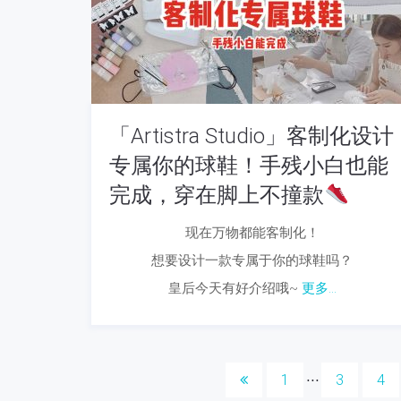
「Artistra Studio」客制化设计
专属你的球鞋！手残小白也能
完成，穿在脚上不撞款
现在万物都能客制化！
想要设计一款专属于你的球鞋吗？
皇后今天有好介绍哦~
更多...
1
3
4
⋅⋅⋅