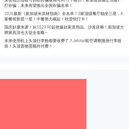
打诈骗，未来有望推出全国诈骗名单！
2026最新《新加坡米其林指南》全名单！3家顶级餐厅稳坐三星，6
家餐馆新晋一星！中餐势力崛起！吃货快打卡！
国庆好康来袭！从S$29.90起抢爆款家居用品、沙发床褥！新加坡大
牌家具清仓大促全攻略~
未来使用机上头顶行李舱都要收费了？Jetstar航空调整随身行李政
策！头顶置物需额外付费！