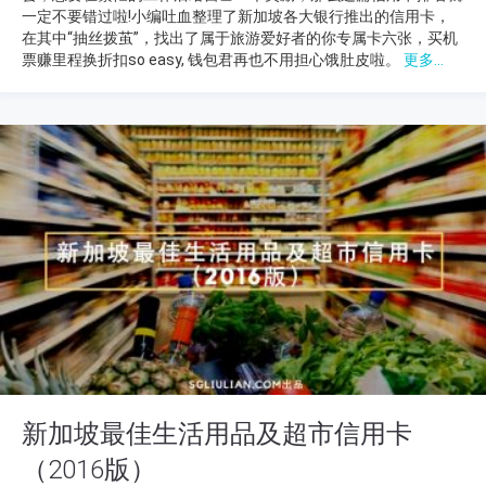
一定不要错过啦!小编吐血整理了新加坡各大银行推出的信用卡，
在其中“抽丝拨茧”，找出了属于旅游爱好者的你专属卡六张，买机
票赚里程换折扣so easy, 钱包君再也不用担心饿肚皮啦。
更多...
新加坡最佳生活用品及超市信用卡
（2016版）