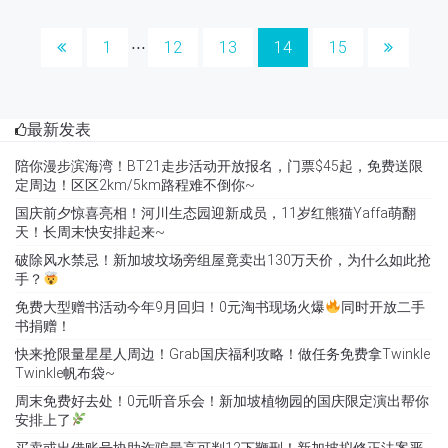
1
12
13
14
15
⋅⋅⋅
最新发表
陪你漫步滨海湾！BT21走步活动开放报名，门票$45起，免费送限
定周边！区区2km/5km路程难不倒你~
国庆前夕惊喜亮相！河川生态园迎新成员，11岁红熊猫Yaffa萌翻
天！长周末快安排起来~
破除风水禁忌！新加坡坟场旁组屋竟卖出130万天价，为什么如此抢
手？
免费大型赠书活动今年9月回归！0元淘书现场火爆
同时开放二手
书捐赠！
快来抢限量星星人周边！Grab国庆福利攻略！做任务免费拿Twinkle
Twinkle帆布袋~
周末免费好去处！0元听音乐会！新加坡植物园的国庆限定演出帮你
安排上了
买卖或出借账号协助诈骗最高可判12下鞭刑！新加坡拟修正法案严