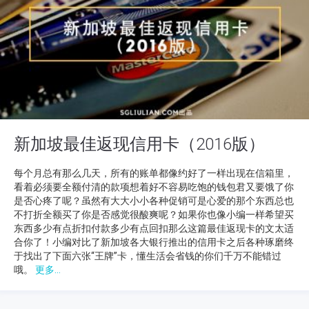
新加坡最佳返现信用卡（2016版）
每个月总有那么几天，所有的账单都像约好了一样出现在信箱里，
看着必须要全额付清的款项想着好不容易吃饱的钱包君又要饿了你
是否心疼了呢？虽然有大大小小各种促销可是心爱的那个东西总也
不打折全额买了你是否感觉很酸爽呢？如果你也像小编一样希望买
东西多少有点折扣付款多少有点回扣那么这篇最佳返现卡的文太适
合你了！小编对比了新加坡各大银行推出的信用卡之后各种琢磨终
于找出了下面六张“王牌”卡，懂生活会省钱的你们千万不能错过
哦。
更多...