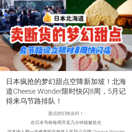
日本疯抢的梦幻甜点空降新加坡！北海
道Cheese Wonder限时快闪8周，5月记
得来乌节路排队！
甜点控们快尖叫！
在日本号称每周开卖几分钟就被抢光
连本地人都一盒难求的北海道人气甜点品牌 Cheese Wonder