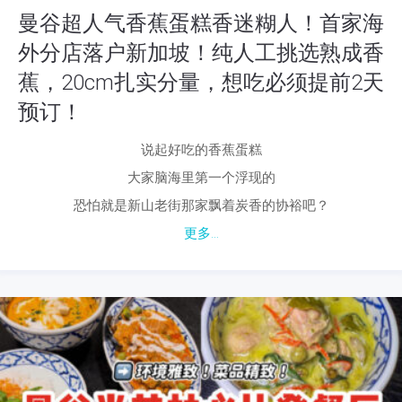
曼谷超人气香蕉蛋糕香迷糊人！首家海
外分店落户新加坡！纯人工挑选熟成香
蕉，20cm扎实分量，想吃必须提前2天
预订！
说起好吃的香蕉蛋糕
大家脑海里第一个浮现的
恐怕就是新山老街那家飘着炭香的协裕吧？
更多...