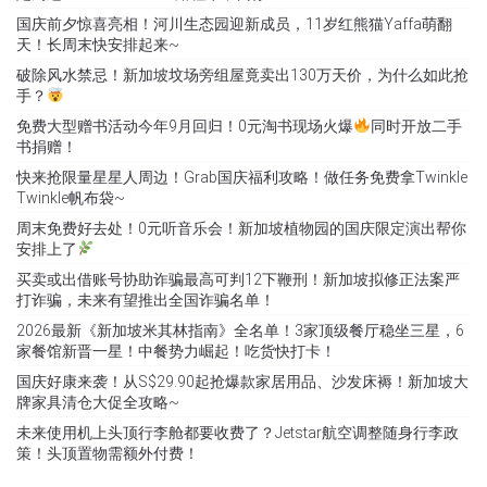
国庆前夕惊喜亮相！河川生态园迎新成员，11岁红熊猫Yaffa萌翻
天！长周末快安排起来~
破除风水禁忌！新加坡坟场旁组屋竟卖出130万天价，为什么如此抢
手？
免费大型赠书活动今年9月回归！0元淘书现场火爆
同时开放二手
书捐赠！
快来抢限量星星人周边！Grab国庆福利攻略！做任务免费拿Twinkle
Twinkle帆布袋~
周末免费好去处！0元听音乐会！新加坡植物园的国庆限定演出帮你
安排上了
买卖或出借账号协助诈骗最高可判12下鞭刑！新加坡拟修正法案严
打诈骗，未来有望推出全国诈骗名单！
2026最新《新加坡米其林指南》全名单！3家顶级餐厅稳坐三星，6
家餐馆新晋一星！中餐势力崛起！吃货快打卡！
国庆好康来袭！从S$29.90起抢爆款家居用品、沙发床褥！新加坡大
牌家具清仓大促全攻略~
未来使用机上头顶行李舱都要收费了？Jetstar航空调整随身行李政
策！头顶置物需额外付费！