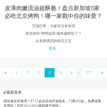
皮薄肉嫩流油超酥脆！盘点新加坡8家
必吃北京烤鸭！哪一家戳中你的味蕾？
艾瑞巴蒂，大家有没有发现
新加坡的“烤鸭战局”越来越精彩了？
从老牌酒店的镇店之宝
更多...
1
2
3
4
5
6
217
⋅⋅⋅
最新发表
陪你漫步滨海湾！BT21走步活动开放报名，门票$45起，免费送限
定周边！区区2km/5km路程难不倒你~