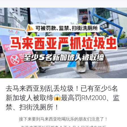
去马来西亚别乱丢垃圾！已有至少5名
新加坡人被取缔
最高罚RM2000、监
禁、扫街洗厕所！
接下来要到马来西亚吃喝玩乐的朋友们注意了！