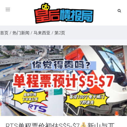
Toggle
navigation
首页
/
热门新闻
/
马来西亚
/
第2页
RTS单程票价初估S$5-$7
新山与兀