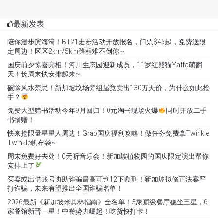
最新发表
陪你漫步滨海湾！BT21走步活动开放报名，门票$45起，免费送限
定周边！区区2km/5km路程难不倒你~
国庆前夕惊喜亮相！河川生态园迎新成员，11岁红熊猫Yaffa萌翻
天！长周末快安排起来~
破除风水禁忌！新加坡坟场旁组屋竟卖出130万天价，为什么如此抢
手？
免费大型赠书活动今年9月回归！0元淘书现场火爆
同时开放二手
书捐赠！
快来抢限量星星人周边！Grab国庆福利攻略！做任务免费拿Twinkle
Twinkle帆布袋~
周末免费好去处！0元听音乐会！新加坡植物园的国庆限定演出帮你
安排上了
买卖或出借账号协助诈骗最高可判12下鞭刑！新加坡拟修正法案严
打诈骗，未来有望推出全国诈骗名单！
2026最新《新加坡米其林指南》全名单！3家顶级餐厅稳坐三星，6
家餐馆新晋一星！中餐势力崛起！吃货快打卡！