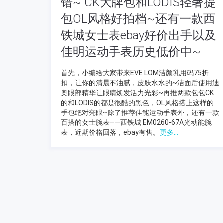
错~ CK大牌包和LODIS轻奢提
包OL风格好拍档~还有一款西
铁城女士表ebay好价出手以及
佳明运动手表历史低价中~
首先，小编给大家带来EVE LOM洁颜乳用码75折
扣，让你的清晨不油腻，皮肤水水的~洁面后使用迪
奥眼部精华让眼睛焕发活力光彩~再推两款包包CK
的和LODIS的都是很酷的黑色，OL风格搭上这样的
手包绝对亮眼~除了推荐佳能运动手表外，还有一款
百搭的女士腕表——西铁城 EM0260-67A光动能腕
表，近期价格回落，ebay有售。
更多...