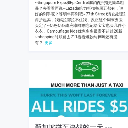
~Singapore Expo和EpiCentre哪家的折扣更简单粗
暴？去看看再说~Lazada给力折扣每周五都有，说
好的剁手呢？等明年再剁吧~77th Street清仓处理2
两折起卖，我妈拉都拉不住我，反正这个周末要去
买定了~奶爸奶妈逛完潮牌别忘记给宝宝也买几件小
衣衣，Camouflage Kids优惠多多最贵不超过20新
~shopping时顺路去711看看爆款纯粹喝还有没
有？
更多...
新加坡拼车决战的一天 ---