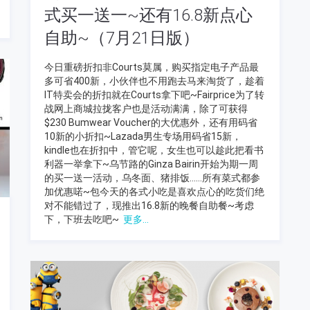
式买一送一~还有16.8新点心
自助~（7月21日版）
今日重磅折扣非Courts莫属，购买指定电子产品最
多可省400新，小伙伴也不用跑去马来淘货了，趁着
IT特卖会的折扣就在Courts拿下吧~Fairprice为了转
战网上商城拉拢客户也是活动满满，除了可获得
$230 Bumwear Voucher的大优惠外，还有用码省
10新的小折扣~Lazada男生专场用码省15新，
kindle也在折扣中，管它呢，女生也可以趁此把看书
利器一举拿下~乌节路的Ginza Bairin开始为期一周
的买一送一活动，乌冬面、猪排饭……所有菜式都参
加优惠喏~包今天的各式小吃是喜欢点心的吃货们绝
对不能错过了，现推出16.8新的晚餐自助餐~考虑
下，下班去吃吧~
更多...