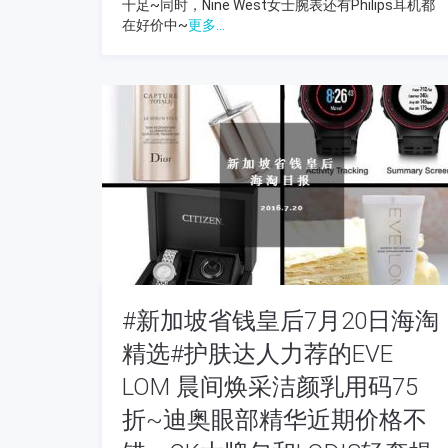
十足~同时，Nine West女士腕表还有Philips耳机都
在好价中~
更多...
#新加坡省钱皇后7月20日海淘
精选#护肤达人力荐的EVE
LOM 晨间焕采洁颜乳用码75
折~迪奥眼部精华近期价格不