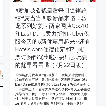
#新加坡省钱皇后每日促销总
结#麦当当四款新品来咯，恐
龙系列好赞~ 两家网店Qoo10
和East Dane卖力折扣~Uber仅
限今天的5新优惠用起来~还有
Hotels.com住宿预定和Zuji机
票订购都优惠啦~要出去玩耍
的趁早看看哦（7月22日版）
首推当然是麦当当的四款新品，麦旋风甜蜜够味，
鸡肉堡肉多不腻，果断吃起来~两家网店Qoo10和
East Dane都发放折扣喽，East Dane的折就在今天
下午就截止了，看看大家手速有多快~今天还要重磅
推荐出行的折扣，除了Uber仅限今日的免5新优惠
外，对于计划着旅行的小伙伴可以上hotel.com和
zuji看看，酒店住宿和机票都有折，小编一边码字，