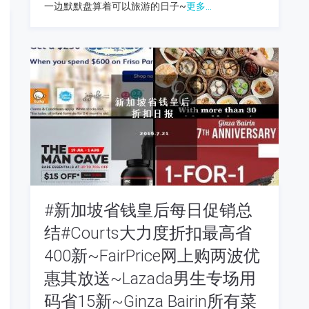
一边默默盘算着可以旅游的日子~
更多...
#新加坡省钱皇后每日促销总
结#Courts大力度折扣最高省
400新~FairPrice网上购两波优
惠其放送~Lazada男生专场用
码省15新~Ginza Bairin所有菜