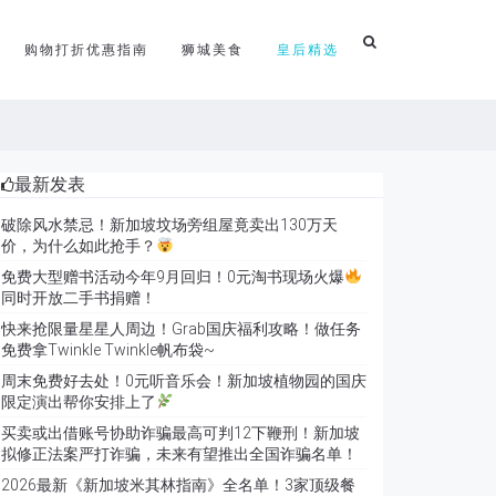
购物打折优惠指南
狮城美食
皇后精选
最新发表
破除风水禁忌！新加坡坟场旁组屋竟卖出130万天
价，为什么如此抢手？
免费大型赠书活动今年9月回归！0元淘书现场火爆
同时开放二手书捐赠！
快来抢限量星星人周边！Grab国庆福利攻略！做任务
免费拿Twinkle Twinkle帆布袋~
周末免费好去处！0元听音乐会！新加坡植物园的国庆
限定演出帮你安排上了
买卖或出借账号协助诈骗最高可判12下鞭刑！新加坡
拟修正法案严打诈骗，未来有望推出全国诈骗名单！
2026最新《新加坡米其林指南》全名单！3家顶级餐