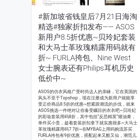
#新加坡省钱皇后7月21日海淘
精选#独家折扣发布—— ASOS
新用户8.5折优惠~贝玲妃套装
和大马士革玫瑰精露用码就有
折~ FURLA挎包、Nine West
女士腕表还有Philips耳机历史
低价中~
ASOS的仿衣风格广受时尚达人的亲睐，它在英国的
风头不亚于Topshop，现在注册成为新用户就能享
受正价商品8.5折的优惠~想紧跟潮流的步伐，就来
ASOS挑选一件绝对让你备受瞩目的衣衣吧~贝玲妃
的彩妆套装用码8折，其中包括“反恐精英”猪油膏，
单件买小贵，趁着套装折扣拿下就实惠很多~大马士
革玫瑰精露用码7.7折~在MYBAG上用码购流苏买
FURLA挎包有9折优惠，搭配起来又酷又仙，潮范儿