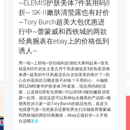
~ELEMIS护肤美体7件装用码8
折~ SK-II嫩肤清莹露也有好价
~Tory Burch超美大包优惠进
行中~蕾蒙威和西铁城的两款
经典腕表在ebay上的价格低到
诱人~
周一啦~上班啦~折扣福利必须给大家码起来~首先
就是ASOS 的女士复古丹宁风美裙低至3折热卖浪潮
来袭~超美的牛仔风最适合出去拍美美的相片了~担
心在外面风吹日晒皮肤不好咯？不用担心，小编推
荐ELEMIS奢华护肤美体7件套装，现在用码8折优
惠，让皮肤Q弹有光滑哦~可以和SK-II家的嫩肤清莹
露一起用，据说这是可以和神仙水媲美的产品喏~顺
便再告诉大家一款Tory Burch的新品包包，真皮大
包很显气质~当然最后还要给男生们压轴推荐蕾蒙威
和西铁城的两款经典腕表，ebay正值好价~入手很
合适哦
更多...