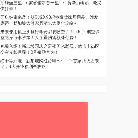
厅稳坐三星，6家餐馆新晋一星！中餐势力崛起！吃货
快打卡！
国庆好康来袭！从S$29.90起抢爆款家居用品、沙发
床褥！新加坡大牌家具清仓大促全攻略~
未来使用机上头顶行李舱都要收费了？Jetstar航空调
整随身行李政策！头顶置物需额外付费！
免费入场！新加坡国庆必逛夜间光影展，武吉士街区
变身光影世界！8月夜游首选！
终于等到啦！新加坡网红蛋糕Hej Cake首家商场店来
了，4大开业福利全攻略！