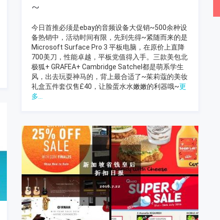
~
今日首推必须是ebay的音频设备大促销~500余种设
备热销中，活动时间有限，先到先得~紧随而来的是
Microsoft Surface Pro 3 平板电脑，在原价上直降
700美刀，性能卓越，平板党值得入手。三款美包北
极狐+ GRAFEA+ Cambridge Satchel都是萌系学生
风，出去玩耍神马的，背上最合适了~茱莉蔻的美妆
礼盒五件套仅售£40，让脸蛋水水嫩嫩的利器哦~
更
多...