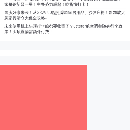
家餐馆新晋一星！中餐势力崛起！吃货快打卡！
国庆好康来袭！从S$29.90起抢爆款家居用品、沙发床褥！新加坡大
牌家具清仓大促全攻略~
未来使用机上头顶行李舱都要收费了？Jetstar航空调整随身行李政
策！头顶置物需额外付费！