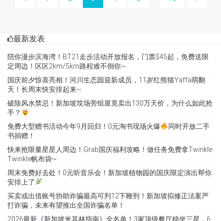
最新发表
陪你漫步滨海湾！BT21走步活动开放报名，门票$45起，免费送限
定周边！区区2km/5km路程难不倒你~
国庆前夕惊喜亮相！河川生态园迎新成员，11岁红熊猫Yaffa萌翻
天！长周末快安排起来~
破除风水禁忌！新加坡坟场旁组屋竟卖出130万天价，为什么如此抢
手？
免费大型赠书活动今年9月回归！0元淘书现场火爆
同时开放二手
书捐赠！
快来抢限量星星人周边！Grab国庆福利攻略！做任务免费拿Twinkle
Twinkle帆布袋~
周末免费好去处！0元听音乐会！新加坡植物园的国庆限定演出帮你
安排上了
买卖或出借账号协助诈骗最高可判12下鞭刑！新加坡拟修正法案严
打诈骗，未来有望推出全国诈骗名单！
2026最新《新加坡米其林指南》全名单！3家顶级餐厅稳坐三星，6