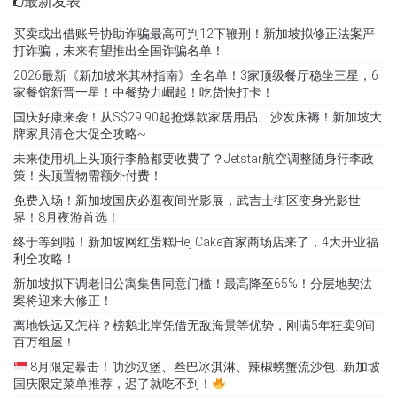
最新发表
买卖或出借账号协助诈骗最高可判12下鞭刑！新加坡拟修正法案严
打诈骗，未来有望推出全国诈骗名单！
2026最新《新加坡米其林指南》全名单！3家顶级餐厅稳坐三星，6
家餐馆新晋一星！中餐势力崛起！吃货快打卡！
国庆好康来袭！从S$29.90起抢爆款家居用品、沙发床褥！新加坡大
牌家具清仓大促全攻略~
未来使用机上头顶行李舱都要收费了？Jetstar航空调整随身行李政
策！头顶置物需额外付费！
免费入场！新加坡国庆必逛夜间光影展，武吉士街区变身光影世
界！8月夜游首选！
终于等到啦！新加坡网红蛋糕Hej Cake首家商场店来了，4大开业福
利全攻略！
新加坡拟下调老旧公寓集售同意门槛！最高降至65%！分层地契法
案将迎来大修正！
离地铁远又怎样？榜鹅北岸凭借无敌海景等优势，刚满5年狂卖9间
百万组屋！
8月限定暴击！叻沙汉堡、叁巴冰淇淋、辣椒螃蟹流沙包…新加坡
国庆限定菜单推荐，迟了就吃不到！