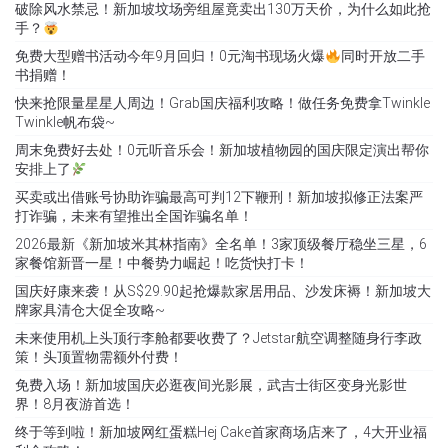
破除风水禁忌！新加坡坟场旁组屋竟卖出130万天价，为什么如此抢
手？
免费大型赠书活动今年9月回归！0元淘书现场火爆
同时开放二手
书捐赠！
快来抢限量星星人周边！Grab国庆福利攻略！做任务免费拿Twinkle
Twinkle帆布袋~
周末免费好去处！0元听音乐会！新加坡植物园的国庆限定演出帮你
安排上了
买卖或出借账号协助诈骗最高可判12下鞭刑！新加坡拟修正法案严
打诈骗，未来有望推出全国诈骗名单！
2026最新《新加坡米其林指南》全名单！3家顶级餐厅稳坐三星，6
家餐馆新晋一星！中餐势力崛起！吃货快打卡！
国庆好康来袭！从S$29.90起抢爆款家居用品、沙发床褥！新加坡大
牌家具清仓大促全攻略~
未来使用机上头顶行李舱都要收费了？Jetstar航空调整随身行李政
策！头顶置物需额外付费！
免费入场！新加坡国庆必逛夜间光影展，武吉士街区变身光影世
界！8月夜游首选！
终于等到啦！新加坡网红蛋糕Hej Cake首家商场店来了，4大开业福