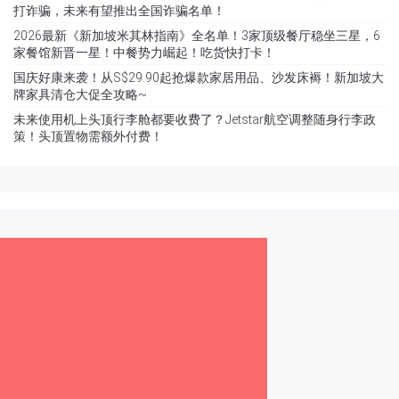
打诈骗，未来有望推出全国诈骗名单！
2026最新《新加坡米其林指南》全名单！3家顶级餐厅稳坐三星，6
家餐馆新晋一星！中餐势力崛起！吃货快打卡！
国庆好康来袭！从S$29.90起抢爆款家居用品、沙发床褥！新加坡大
牌家具清仓大促全攻略~
未来使用机上头顶行李舱都要收费了？Jetstar航空调整随身行李政
策！头顶置物需额外付费！