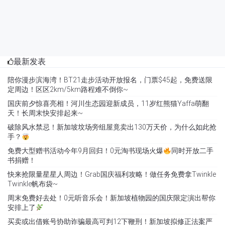
最新发表
陪你漫步滨海湾！BT21走步活动开放报名，门票$45起，免费送限
定周边！区区2km/5km路程难不倒你~
国庆前夕惊喜亮相！河川生态园迎新成员，11岁红熊猫Yaffa萌翻
天！长周末快安排起来~
破除风水禁忌！新加坡坟场旁组屋竟卖出130万天价，为什么如此抢
手？
免费大型赠书活动今年9月回归！0元淘书现场火爆
同时开放二手
书捐赠！
快来抢限量星星人周边！Grab国庆福利攻略！做任务免费拿Twinkle
Twinkle帆布袋~
周末免费好去处！0元听音乐会！新加坡植物园的国庆限定演出帮你
安排上了
买卖或出借账号协助诈骗最高可判12下鞭刑！新加坡拟修正法案严