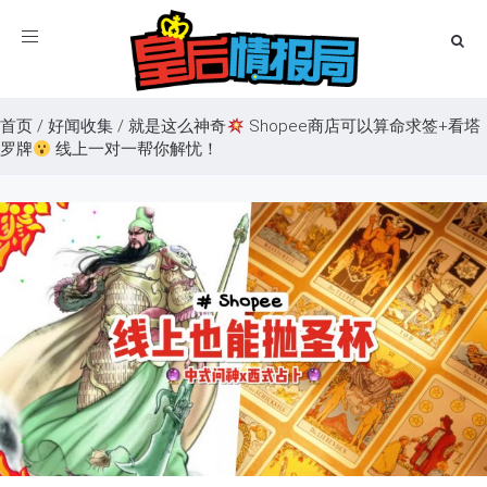
Toggle
navigation
首页
/
好闻收集
/
就是这么神奇
Shopee商店可以算命求签+看塔
罗牌
线上一对一帮你解忧！