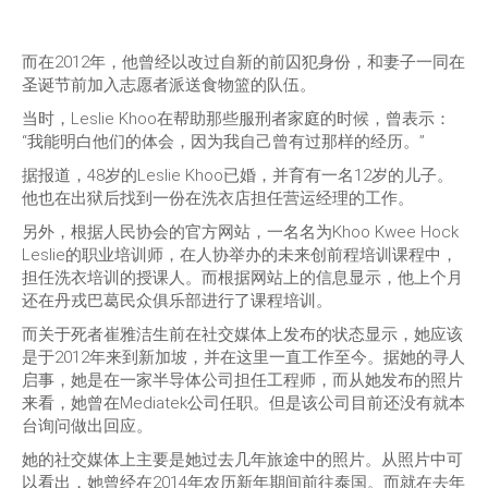
而在2012年，他曾经以改过自新的前囚犯身份，和妻子一同在
圣诞节前加入志愿者派送食物篮的队伍。
当时，Leslie Khoo在帮助那些服刑者家庭的时候，曾表示：
“我能明白他们的体会，因为我自己曾有过那样的经历。”
据报道，48岁的Leslie Khoo已婚，并育有一名12岁的儿子。
他也在出狱后找到一份在洗衣店担任营运经理的工作。
另外，根据人民协会的官方网站，一名名为Khoo Kwee Hock
Leslie的职业培训师，在人协举办的未来创前程培训课程中，
担任洗衣培训的授课人。而根据网站上的信息显示，他上个月
还在丹戎巴葛民众俱乐部进行了课程培训。
而关于死者崔雅洁生前在社交媒体上发布的状态显示，她应该
是于2012年来到新加坡，并在这里一直工作至今。据她的寻人
启事，她是在一家半导体公司担任工程师，而从她发布的照片
来看，她曾在Mediatek公司任职。但是该公司目前还没有就本
台询问做出回应。
她的社交媒体上主要是她过去几年旅途中的照片。从照片中可
以看出，她曾经在2014年农历新年期间前往泰国。而就在去年