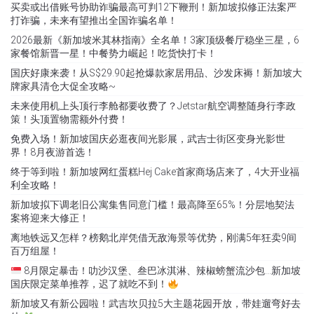
买卖或出借账号协助诈骗最高可判12下鞭刑！新加坡拟修正法案严
打诈骗，未来有望推出全国诈骗名单！
2026最新《新加坡米其林指南》全名单！3家顶级餐厅稳坐三星，6
家餐馆新晋一星！中餐势力崛起！吃货快打卡！
国庆好康来袭！从S$29.90起抢爆款家居用品、沙发床褥！新加坡大
牌家具清仓大促全攻略~
未来使用机上头顶行李舱都要收费了？Jetstar航空调整随身行李政
策！头顶置物需额外付费！
免费入场！新加坡国庆必逛夜间光影展，武吉士街区变身光影世
界！8月夜游首选！
终于等到啦！新加坡网红蛋糕Hej Cake首家商场店来了，4大开业福
利全攻略！
新加坡拟下调老旧公寓集售同意门槛！最高降至65%！分层地契法
案将迎来大修正！
离地铁远又怎样？榜鹅北岸凭借无敌海景等优势，刚满5年狂卖9间
百万组屋！
8月限定暴击！叻沙汉堡、叁巴冰淇淋、辣椒螃蟹流沙包…新加坡
国庆限定菜单推荐，迟了就吃不到！
新加坡又有新公园啦！武吉坎贝拉5大主题花园开放，带娃遛弯好去