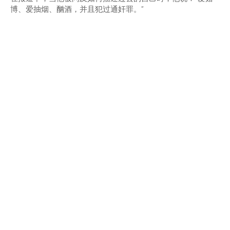
博、爱抽烟、酗酒，并且犯过通奸罪。”