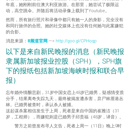
年底，她刚刚前往澳大利亚旅游。在那里，她尝试了极限运
动，高空跳伞。并随后将活动录像上载到了Youtube。
然而，所有旅行照片和录像中都只有她一人的身影，完全没有
和同行旅伴的合照。她的社交媒体上也没有任何她与此案嫌犯
的合影。
消息来源：
8频道官网
—>
http://goo.gl/CPHoqp
以下是来自新民晚报的消息（新民晚报
隶属新加坡报业控股（SPH），SPH旗
下的报纸包括新加坡海峡时报和联合早
报）
忘年婚外情酿悲剧，31岁中国女恋上48岁已婚男，疑感情变质
分手，结果离奇失踪九天，最终被揭发遭杀害，弃尸林厝港丛
林。已婚男被查时，承认杀人被捕。
这起谋杀案相信发生于上周，死者是来自中国的崔雅洁（31
岁，工程师），而嫌犯则是已婚男子邱贵福（48岁，译音）。
警方之前曾发布寻人文告，死者上周一（11日）晚上9时