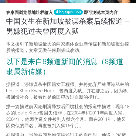
d.bq.sg/50063
在桌面浏览器地址栏输入
即可浏览本页内容
中国女生在新加坡被谋杀案后续报道 —
男嫌犯过去曾两度入狱
本文援引了新加坡最大的两家媒体企业新传媒和新加坡报业控
股的报道，文章无做任何删减或改动。
以下是来自8频道新闻的消息（8频道
隶属新传媒）
据报道，涉嫌谋杀中国籍女工程师、并将她弃尸林厝港丛林的
Leslie Khoo Kwee Hock，曾两度入狱。并在那之后，因为积
极回馈社会，被看作是前囚犯改过自新的榜样。
据一篇描述前囚犯刑满释放后回馈社会的报道中描述，现年48
岁的Leslie Khoo曾因失信罪，在2004年和2011年两度入狱。
2004年，他因伪造文件被判入狱六个月。而在2011年，他又
因类似的罪名，再度被判入狱16个月。
在报道中，当他被问及如何描述过去的自己时，他说：“爱赌