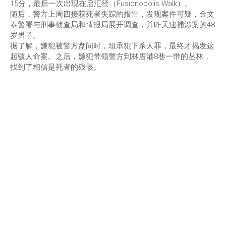
15分，最后一次出现在启汇径（Fusionopolis Walk）。
随后，警方上周四接获死者失踪的报告，发现案件可疑，金文
泰警署与刑事侦查局和情报局展开调查，并昨天逮捕涉案的48
岁男子。
据了解，嫌犯被警方盘问时，坦承犯下杀人罪，最终才揭发这
起骇人命案。之后，嫌犯带领警方到林厝港8巷一带的丛林，
找到了相信是死者的残骸。