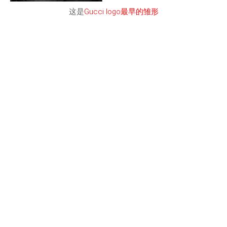
这是
Gucci logo最早的雏形