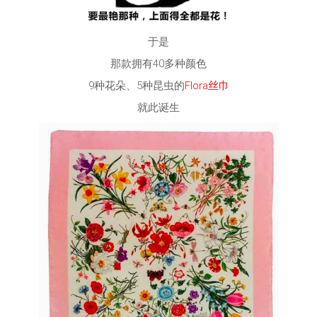
于是
那款拥有40多种颜色
9种花朵、5种昆虫的
Flora丝巾
就此诞生