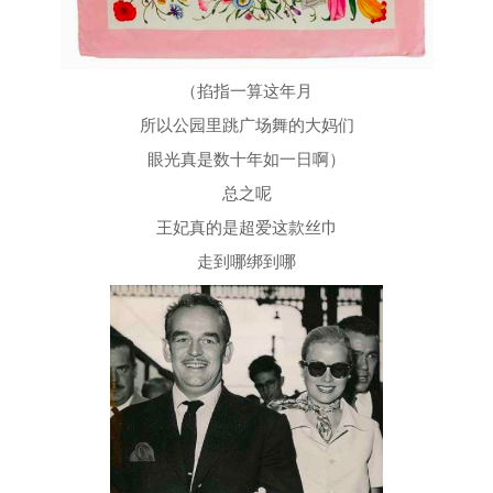
（掐指一算这年月
所以公园里跳广场舞的大妈们
眼光真是数十年如一日啊）
总之呢
王妃真的是超爱这款丝巾
走到哪绑到哪