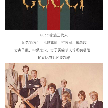
Gucci家族三代人
兄弟间内斗、挑拨离间、打官司、揭老底
妻离子散、牢狱之灾、妻子买凶杀人等现实桥段，
简直比电影还要精彩