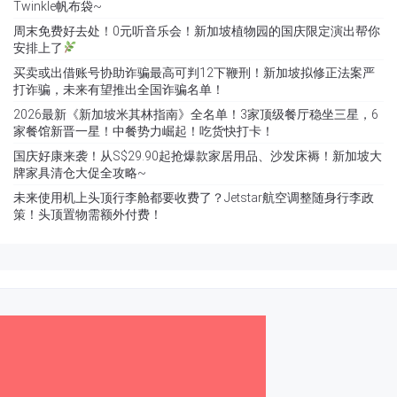
Twinkle帆布袋~
周末免费好去处！0元听音乐会！新加坡植物园的国庆限定演出帮你
安排上了
买卖或出借账号协助诈骗最高可判12下鞭刑！新加坡拟修正法案严
打诈骗，未来有望推出全国诈骗名单！
2026最新《新加坡米其林指南》全名单！3家顶级餐厅稳坐三星，6
家餐馆新晋一星！中餐势力崛起！吃货快打卡！
国庆好康来袭！从S$29.90起抢爆款家居用品、沙发床褥！新加坡大
牌家具清仓大促全攻略~
未来使用机上头顶行李舱都要收费了？Jetstar航空调整随身行李政
策！头顶置物需额外付费！