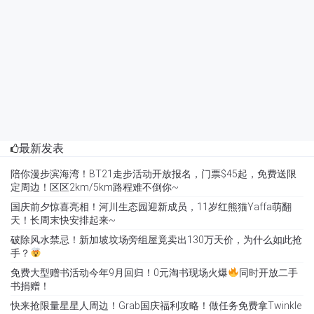
最新发表
陪你漫步滨海湾！BT21走步活动开放报名，门票$45起，免费送限
定周边！区区2km/5km路程难不倒你~
国庆前夕惊喜亮相！河川生态园迎新成员，11岁红熊猫Yaffa萌翻
天！长周末快安排起来~
破除风水禁忌！新加坡坟场旁组屋竟卖出130万天价，为什么如此抢
手？
免费大型赠书活动今年9月回归！0元淘书现场火爆
同时开放二手
书捐赠！
快来抢限量星星人周边！Grab国庆福利攻略！做任务免费拿Twinkle