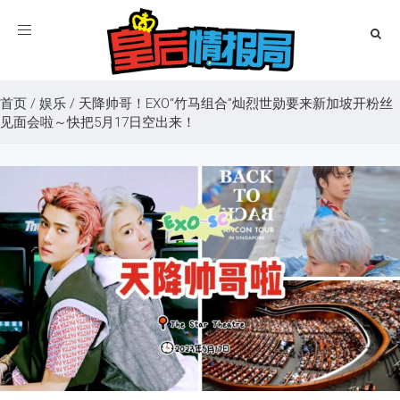
Toggle
navigation
首页
/
娱乐
/
天降帅哥！EXO“竹马组合”灿烈世勋要来新加坡开粉丝
见面会啦～快把5月17日空出来！