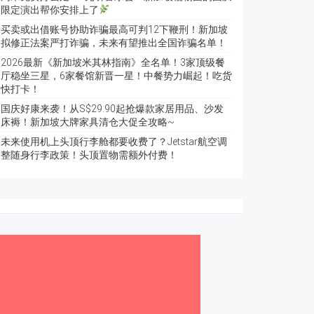
限定演出帮你安排上了
买卖或出借账号协助诈骗最高可判12下鞭刑！新加坡
拟修正法案严打诈骗，未来有望推出全国诈骗名单！
2026最新《新加坡米其林指南》全名单！3家顶级餐
厅稳坐三星，6家餐馆新晋一星！中餐势力崛起！吃货
快打卡！
国庆好康来袭！从S$29.90起抢爆款家居用品、沙发
床褥！新加坡大牌家具清仓大促全攻略~
未来使用机上头顶行李舱都要收费了？Jetstar航空调
整随身行李政策！头顶置物需额外付费！