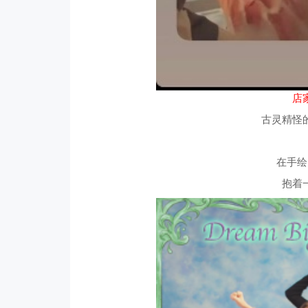
店
古灵精怪
在手绘
抱着