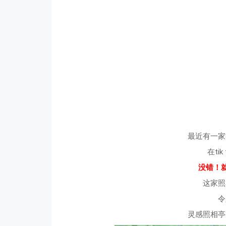
最近有一家
在ti
没错！就是
这家照
令
灵感照相亭