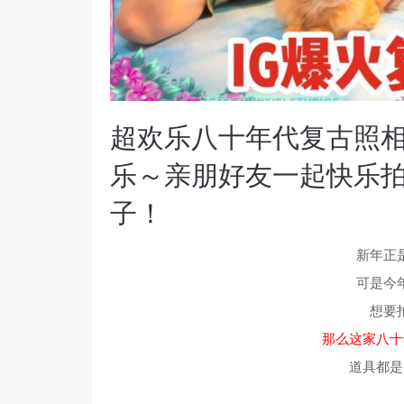
超欢乐八十年代复古照相
乐～亲朋好友一起快乐
子！
新年正
可是今
想要
那么这家八十
道具都是