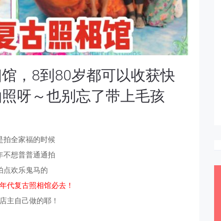
馆，8到80岁都可以收获快
拍照呀～也别忘了带上毛孩
是拍全家福的时候
年不想普普通通拍
拍点欢乐鬼马的
年代复古照相馆必去！
店主自己做的耶！