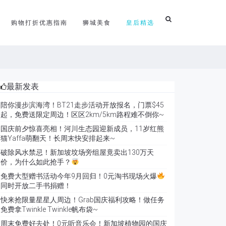
购物打折优惠指南
狮城美食
皇后精选
最新发表
陪你漫步滨海湾！BT21走步活动开放报名，门票$45
起，免费送限定周边！区区2km/5km路程难不倒你~
国庆前夕惊喜亮相！河川生态园迎新成员，11岁红熊
猫Yaffa萌翻天！长周末快安排起来~
破除风水禁忌！新加坡坟场旁组屋竟卖出130万天
价，为什么如此抢手？
免费大型赠书活动今年9月回归！0元淘书现场火爆
同时开放二手书捐赠！
快来抢限量星星人周边！Grab国庆福利攻略！做任务
免费拿Twinkle Twinkle帆布袋~
周末免费好去处！0元听音乐会！新加坡植物园的国庆