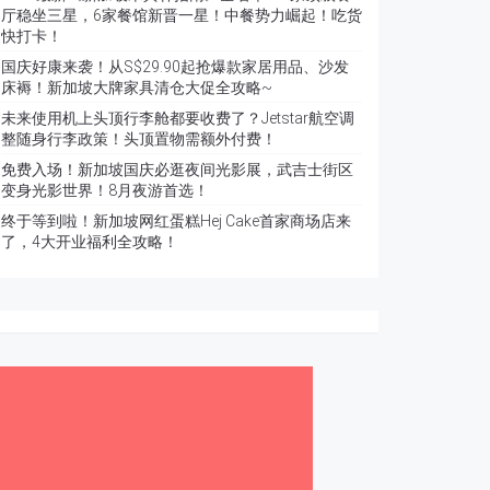
厅稳坐三星，6家餐馆新晋一星！中餐势力崛起！吃货
快打卡！
国庆好康来袭！从S$29.90起抢爆款家居用品、沙发
床褥！新加坡大牌家具清仓大促全攻略~
未来使用机上头顶行李舱都要收费了？Jetstar航空调
整随身行李政策！头顶置物需额外付费！
免费入场！新加坡国庆必逛夜间光影展，武吉士街区
变身光影世界！8月夜游首选！
终于等到啦！新加坡网红蛋糕Hej Cake首家商场店来
了，4大开业福利全攻略！