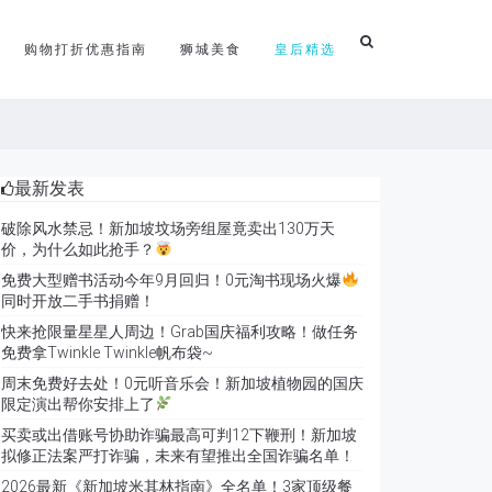
购物打折优惠指南
狮城美食
皇后精选
最新发表
破除风水禁忌！新加坡坟场旁组屋竟卖出130万天
价，为什么如此抢手？
免费大型赠书活动今年9月回归！0元淘书现场火爆
同时开放二手书捐赠！
快来抢限量星星人周边！Grab国庆福利攻略！做任务
免费拿Twinkle Twinkle帆布袋~
周末免费好去处！0元听音乐会！新加坡植物园的国庆
限定演出帮你安排上了
买卖或出借账号协助诈骗最高可判12下鞭刑！新加坡
拟修正法案严打诈骗，未来有望推出全国诈骗名单！
2026最新《新加坡米其林指南》全名单！3家顶级餐