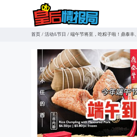
首页
/
活动&节日
/
端午节将至，吃粽子啦！鼎泰丰