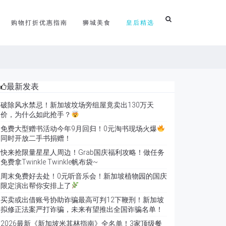
购物打折优惠指南
狮城美食
皇后精选
最新发表
破除风水禁忌！新加坡坟场旁组屋竟卖出130万天
价，为什么如此抢手？
免费大型赠书活动今年9月回归！0元淘书现场火爆
同时开放二手书捐赠！
快来抢限量星星人周边！Grab国庆福利攻略！做任务
免费拿Twinkle Twinkle帆布袋~
周末免费好去处！0元听音乐会！新加坡植物园的国庆
限定演出帮你安排上了
买卖或出借账号协助诈骗最高可判12下鞭刑！新加坡
拟修正法案严打诈骗，未来有望推出全国诈骗名单！
2026最新《新加坡米其林指南》全名单！3家顶级餐