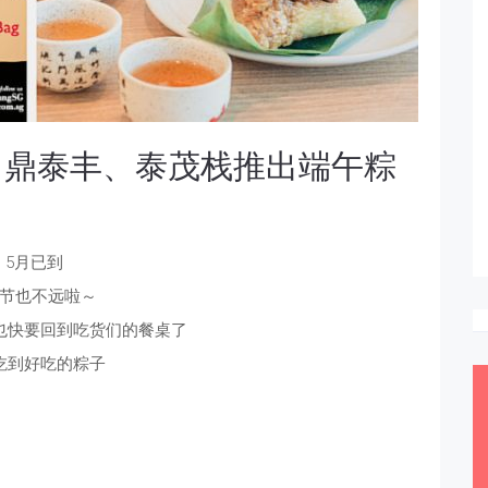
！鼎泰丰、泰茂栈推出端午粽
5月已到
节也不远啦～
也快要回到吃货们的餐桌了
吃到好吃的粽子