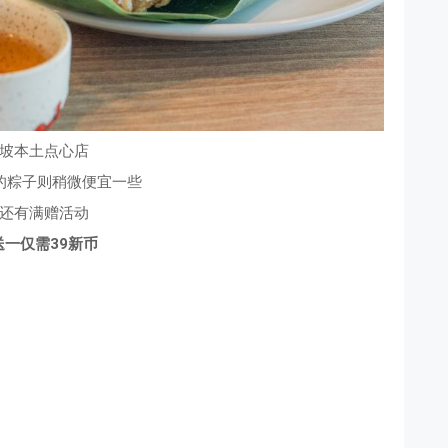
坡本土点心店
的粽子则稍微便宜一些
还有满赠活动
送一仅需39新币