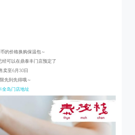
8新币的价格换购保温包～
已经可以在鼎泰丰门店预定了
售卖至6月30日
限先到先得哦～
丰全岛门店地址