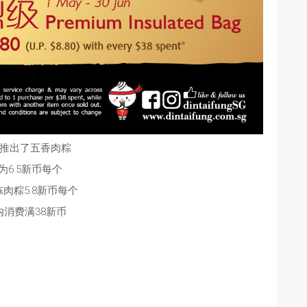
推出了五香肉粽
为6.5新币每个
肉粽5.8新币每个
内消费满38新币