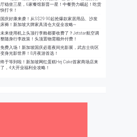
厅稳坐三星，6家餐馆新晋一星！中餐势力崛起！吃货
快打卡！
国庆好康来袭！从S$29.90起抢爆款家居用品、沙发
床褥！新加坡大牌家具清仓大促全攻略~
未来使用机上头顶行李舱都要收费了？Jetstar航空调
整随身行李政策！头顶置物需额外付费！
免费入场！新加坡国庆必逛夜间光影展，武吉士街区
变身光影世界！8月夜游首选！
终于等到啦！新加坡网红蛋糕Hej Cake首家商场店来
了，4大开业福利全攻略！