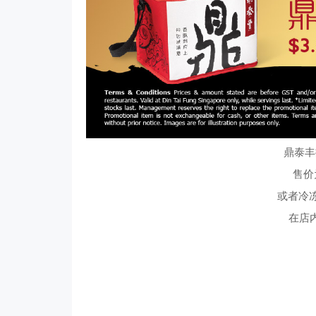
鼎泰丰
售价
或者冷冻
在店